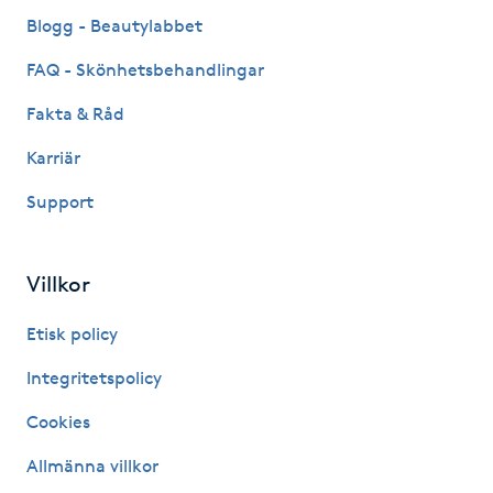
Fransk manikyr
Blogg - Beautylabbet
FAQ - Skönhetsbehandlingar
Fransrengöring
Fakta & Råd
Frekvensterapi
Karriär
Support
Friskvård
Friskvårdsmassage
Villkor
Frisör
Etisk policy
Integritetspolicy
Funktionsanalys
Cookies
Färgning
Allmänna villkor