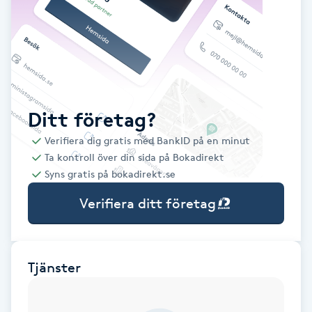
Babylights
Balayage
Bambumassage
Ditt företag?
Verifiera dig gratis med BankID på en minut
Barber
Ta kontroll över din sida på Bokadirekt
Syns gratis på bokadirekt.se
Barnklippning
Verifiera ditt företag
BIAB
Blowout
Tjänster
Bottenfärg