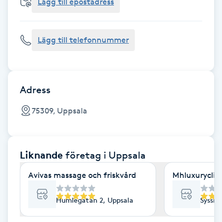
Cryoterapi
Lägg till epostadress
D
Lägg till telefonnummer
Damklippning
Dermapen
Adress
Diamantslipning
75309, Uppsala
E
Enzympeeling
Liknande
företag
i Uppsala
Extensions
Avivas massage och friskvård
Mhluxuryclini
Extensions borttagning
Humlegatan 2, Uppsala
Sysslo
Eyeliner-tatuering