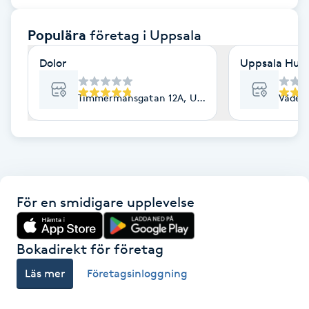
F
Populära
företag
i Uppsala
Face framing
Dolor
Uppsala Hud 
Faceliftmassage
Timmermansgatan 12A, Uppsala
Väderk
Fet hårbotten
Fettreducering
För en smidigare upplevelse
Fibromassage
Fillers
Bokadirekt för företag
Läs mer
Företagsinloggning
Fotmassage