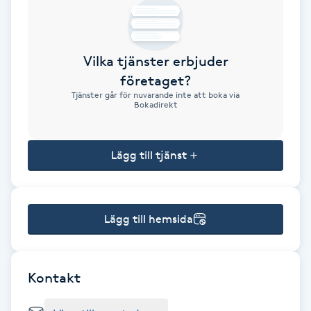
Brynformning
Vilka tjänster erbjuder
Brynfärgning
företaget?
Tjänster går för nuvarande inte att boka via
Brynplockning
Bokadirekt
Bröllopsuppsättning
Lägg till tjänst
C
Celluliter
Lägg till hemsida
Coachning
Color correction
Kontakt