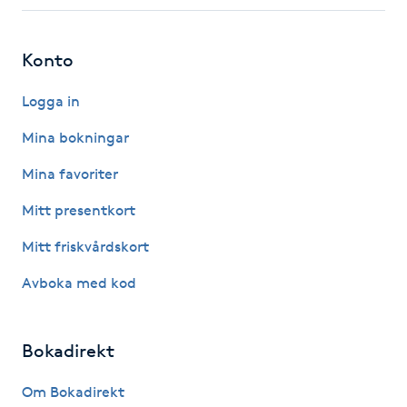
Fotsvamp
Konto
Fotvård
Logga in
Fransar
Mina bokningar
Fransborttagning
Mina favoriter
Mitt presentkort
Fransfärgning
Mitt friskvårdskort
Fransförlängning
Avboka med kod
Fransförlängning Megavolym
Bokadirekt
Fransförlängning Volym
Om Bokadirekt