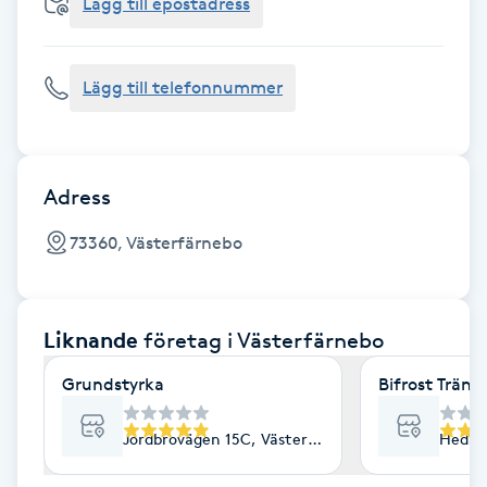
Cryoterapi
Lägg till epostadress
D
Lägg till telefonnummer
Damklippning
Dermapen
Adress
Diamantslipning
73360, Västerfärnebo
E
Enzympeeling
Liknande
företag
i Västerfärnebo
Extensions
Grundstyrka
Bifrost Träni
Extensions borttagning
Jordbrovägen 15C, Västerfärnebo
Hedåke
Eyeliner-tatuering