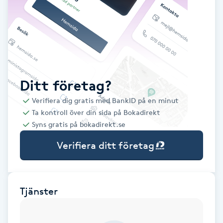
Babylights
Balayage
Bambumassage
Ditt företag?
Verifiera dig gratis med BankID på en minut
Barber
Ta kontroll över din sida på Bokadirekt
Syns gratis på bokadirekt.se
Barnklippning
Verifiera ditt företag
BIAB
Blowout
Tjänster
Bottenfärg