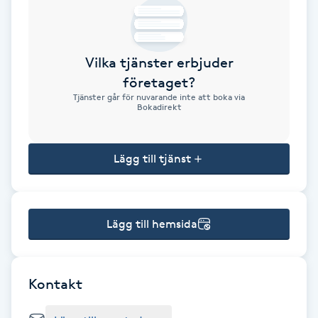
Brynformning
Vilka tjänster erbjuder
Brynfärgning
företaget?
Tjänster går för nuvarande inte att boka via
Brynplockning
Bokadirekt
Bröllopsuppsättning
Lägg till tjänst
C
Celluliter
Lägg till hemsida
Coachning
Color correction
Kontakt