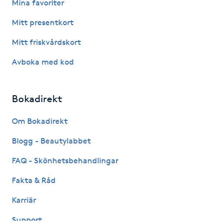
Mina favoriter
Fotsvamp
Mitt presentkort
Fotvård
Mitt friskvårdskort
Avboka med kod
Fransar
Fransborttagning
Bokadirekt
Fransfärgning
Om Bokadirekt
Blogg - Beautylabbet
Fransförlängning
FAQ - Skönhetsbehandlingar
Fransförlängning Megavolym
Fakta & Råd
Karriär
Fransförlängning Volym
Support