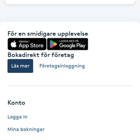
F
Face framing
För en smidigare upplevelse
Faceliftmassage
Bokadirekt för företag
Fet hårbotten
Läs mer
Företagsinloggning
Fettreducering
Fibromassage
Konto
Fillers
Logga in
Fotmassage
Mina bokningar