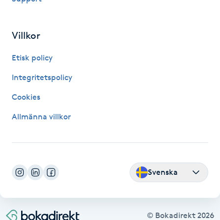
Fransk manikyr
Villkor
Fransrengöring
Etisk policy
Frekvensterapi
Integritetspolicy
Friskvård
Cookies
Allmänna villkor
Friskvårdsmassage
Frisör
Svenska
Funktionsanalys
Färgning
© Bokadirekt
2026