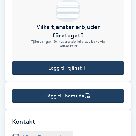
Brynformning
Vilka tjänster erbjuder
Brynfärgning
företaget?
Tjänster går för nuvarande inte att boka via
Brynplockning
Bokadirekt
Bröllopsuppsättning
Lägg till tjänst
C
Celluliter
Lägg till hemsida
Coachning
Color correction
Kontakt