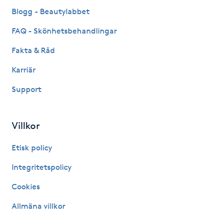
Fransk manikyr
Blogg - Beautylabbet
FAQ - Skönhetsbehandlingar
Fransrengöring
Fakta & Råd
Frekvensterapi
Karriär
Support
Friskvård
Friskvårdsmassage
Villkor
Frisör
Etisk policy
Integritetspolicy
Funktionsanalys
Cookies
Färgning
Allmäna villkor