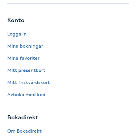
Fotsvamp
Konto
Fotvård
Logga in
Fransar
Mina bokningar
Fransborttagning
Mina favoriter
Mitt presentkort
Fransfärgning
Mitt friskvårdskort
Fransförlängning
Avboka med kod
Fransförlängning Megavolym
Bokadirekt
Fransförlängning Volym
Om Bokadirekt