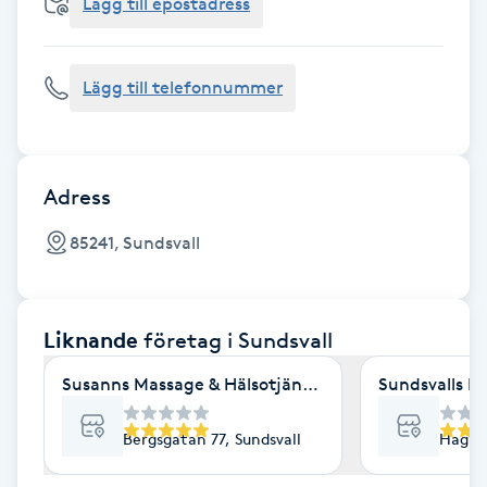
Cryoterapi
Lägg till epostadress
D
Lägg till telefonnummer
Damklippning
Dermapen
Adress
Diamantslipning
85241, Sundsvall
E
Enzympeeling
Liknande
företag
i Sundsvall
Extensions
Susanns Massage & Hälsotjänster
Sundsvalls F
Extensions borttagning
Bergsgatan 77, Sundsvall
Hagavä
Eyeliner-tatuering