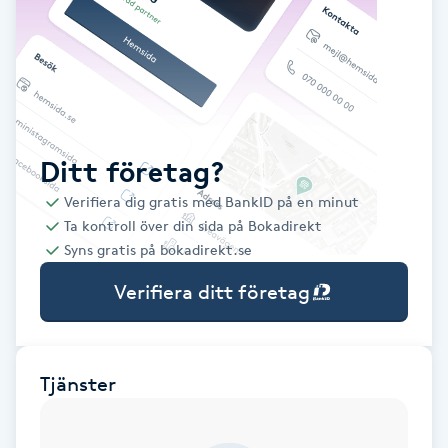
Babylights
Balayage
Bambumassage
Ditt företag?
Verifiera dig gratis med BankID på en minut
Barber
Ta kontroll över din sida på Bokadirekt
Syns gratis på bokadirekt.se
Barnklippning
Verifiera ditt företag
BIAB
Blowout
Tjänster
Bottenfärg