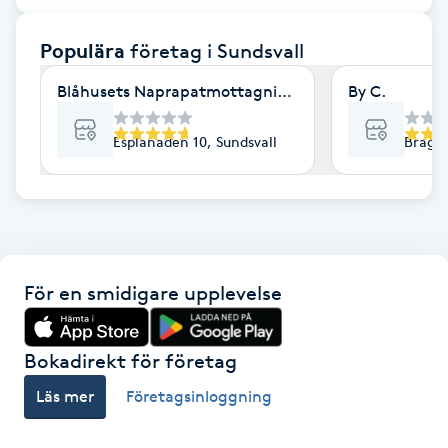
F
Populära
företag
i Sundsvall
Face framing
Blåhusets Naprapatmottagning Tony Andreasson
By C.
Faceliftmassage
Esplanaden 10, Sundsvall
Brageg
Fet hårbotten
Fettreducering
För en smidigare upplevelse
Fibromassage
Fillers
Bokadirekt för företag
Läs mer
Företagsinloggning
Fotmassage