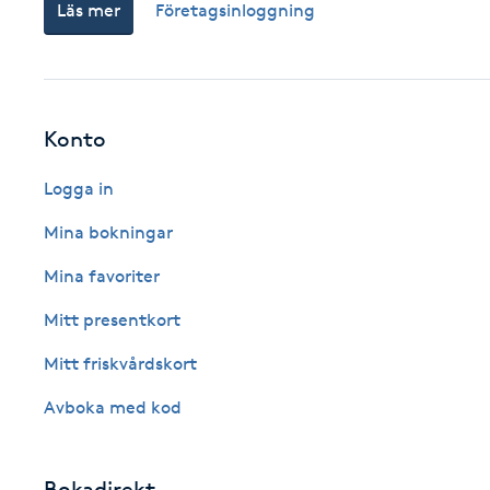
Läs mer
Företagsinloggning
Cryoterapi
D
Damklippning
Konto
Dermapen
Logga in
Diamantslipning
Mina bokningar
E
Mina favoriter
Enzympeeling
Mitt presentkort
Mitt friskvårdskort
Extensions
Avboka med kod
Extensions borttagning
Bokadirekt