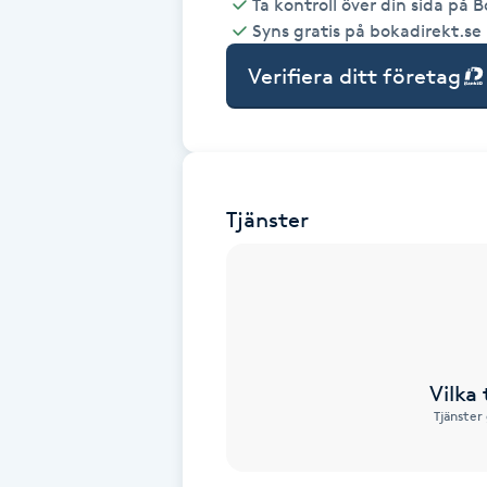
Ta kontroll över din sida på 
Syns gratis på bokadirekt.se
Babylights
Verifiera ditt företag
Balayage
Bambumassage
Tjänster
Barber
Barnklippning
BIAB
Vilka
Blowout
Tjänster
Bottenfärg