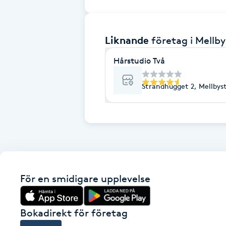
Brynformning
Liknande
företag
i Mellb
Brynfärgning
Hårstudio Två
Brynplockning
Strandhugget 2, Mellbys
Bröllopsuppsättning
C
Celluliter
Coachning
För en smidigare upplevelse
Color correction
Bokadirekt för företag