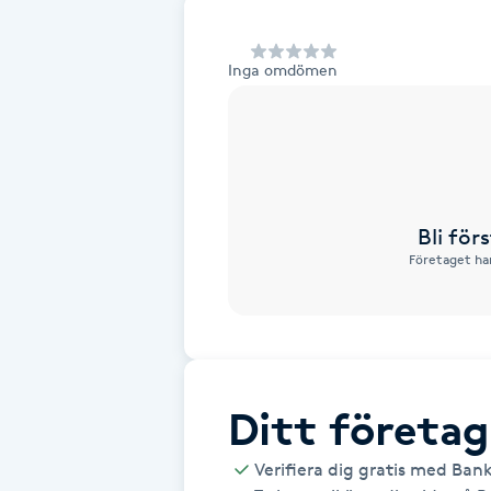
Alternativmedicin
Inga omdömen
Andningsmassage
Ansiktslyft utan kirurgi
Aromamassage
Bli fö
Företaget har
Ashtanga Yoga
Ayurveda
Ayurvedisk Massage
Ditt företag
Ansiktsbehandling djuprengörande
Verifiera dig gratis med Ban
B