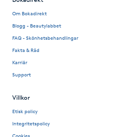
Eyeliner-tatuering
F
Om Bokadirekt
Face framing
Blogg - Beautylabbet
FAQ - Skönhetsbehandlingar
Faceliftmassage
Fakta & Råd
Fet hårbotten
Karriär
Support
Fettreducering
Fibromassage
Villkor
Fillers
Etisk policy
Integritetspolicy
Fotmassage
Cookies