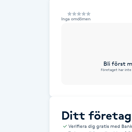
Alternativmedicin
Inga omdömen
Andningsmassage
Ansiktslyft utan kirurgi
Aromamassage
Bli först
Företaget har inte
Ashtanga Yoga
Ayurveda
Ayurvedisk Massage
Ditt företag
Ansiktsbehandling djuprengörande
Verifiera dig gratis med Ban
B