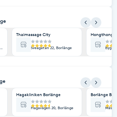
nge
Thaimassage City
Hongthong B
änge
Sveagatan 22, Borlänge
Bygata
nge
Hagakliniken Borlänge
Borlänge Bil
Hagavägen 20, Borlänge
Mästar