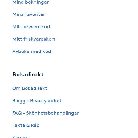
Eyeliner-tatuering
Mina bokningar
F
Mina favoriter
Face framing
Mitt presentkort
Mitt friskvårdskort
Faceliftmassage
Avboka med kod
Fet hårbotten
Bokadirekt
Fettreducering
Om Bokadirekt
Fibromassage
Blogg - Beautylabbet
Fillers
FAQ - Skönhetsbehandlingar
Fakta & Råd
Fotmassage
Karriär