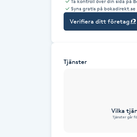
Ta kontroll över din sida på 
Syns gratis på bokadirekt.se
Babylights
Verifiera ditt företag
Balayage
Bambumassage
Tjänster
Barber
Barnklippning
BIAB
Vilka tjä
Blowout
Tjänster går f
Bottenfärg