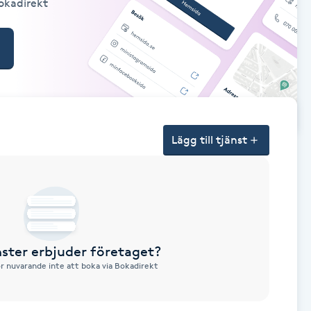
Bokadirekt
Lägg till tjänst
nster erbjuder företaget?
ör nuvarande inte att boka via Bokadirekt