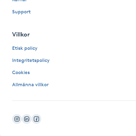
Fotsvamp
Support
Fotvård
Villkor
Fransar
Etisk policy
Fransborttagning
Integritetspolicy
Cookies
Fransfärgning
Allmänna villkor
Fransförlängning
Fransförlängning Megavolym
Fransförlängning Volym