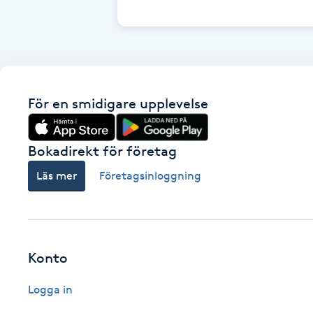
Cryoterapi
D
Damklippning
För en smidigare upplevelse
Dermapen
Diamantslipning
Bokadirekt för företag
E
Läs mer
Företagsinloggning
Enzympeeling
Extensions
Konto
Extensions borttagning
Logga in