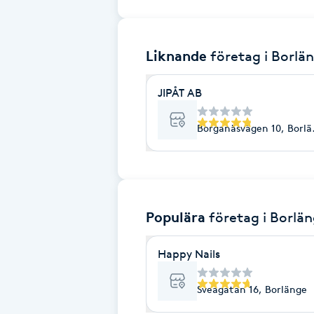
Brynformning
Liknande
företag
i Borlä
Brynfärgning
JIPÅT AB
Brynplockning
Borganäsvägen 10, Borl
Bröllopsuppsättning
C
Celluliter
Populära
företag
i Borlä
Coachning
Happy Nails
Color correction
Sveagatan 16, Borlänge