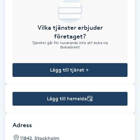
Brynformning
Vilka tjänster erbjuder
Brynfärgning
företaget?
Tjänster går för nuvarande inte att boka via
Brynplockning
Bokadirekt
Bröllopsuppsättning
Lägg till tjänst
C
Celluliter
Lägg till hemsida
Coachning
Color correction
Adress
11842, Stockholm