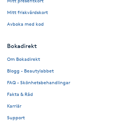
Mitt presentkort
Fotsvamp
Mitt friskvårdskort
Fotvård
Avboka med kod
Fransar
Bokadirekt
Fransborttagning
Om Bokadirekt
Blogg - Beautylabbet
Fransfärgning
FAQ - Skönhetsbehandlingar
Fransförlängning
Fakta & Råd
Fransförlängning Megavolym
Karriär
Support
Fransförlängning Volym