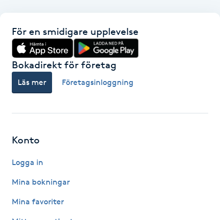
F
För en smidigare upplevelse
Face framing
Bokadirekt för företag
Faceliftmassage
Läs mer
Företagsinloggning
Fet hårbotten
Fettreducering
Konto
Fibromassage
Logga in
Fillers
Mina bokningar
Mina favoriter
Fotmassage