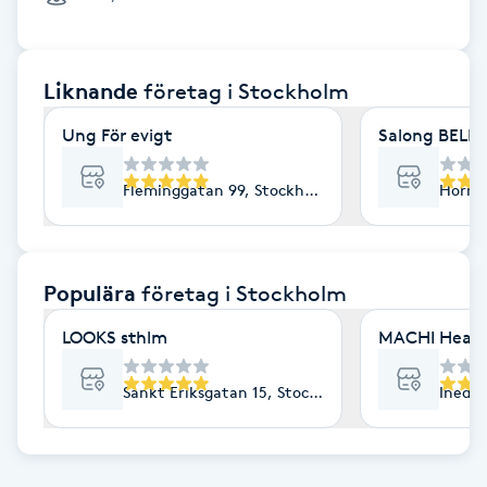
Cryoterapi
D
Liknande
företag
i Stockholm
Damklippning
Ung För evigt
Salong BELLA
Dermapen
Fleminggatan 99, Stockholm
Horns
Diamantslipning
E
Populära
företag
i Stockholm
Enzympeeling
LOOKS sthlm
MACHI Heal
Extensions
Sankt Eriksgatan 15, Stockholm
Inedal
Extensions borttagning
Eyeliner-tatuering