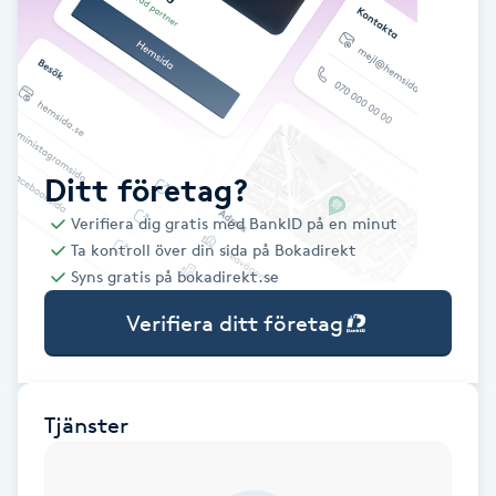
Babylights
Balayage
Bambumassage
Ditt företag?
Verifiera dig gratis med BankID på en minut
Barber
Ta kontroll över din sida på Bokadirekt
Syns gratis på bokadirekt.se
Barnklippning
Verifiera ditt företag
BIAB
Blowout
Tjänster
Bottenfärg