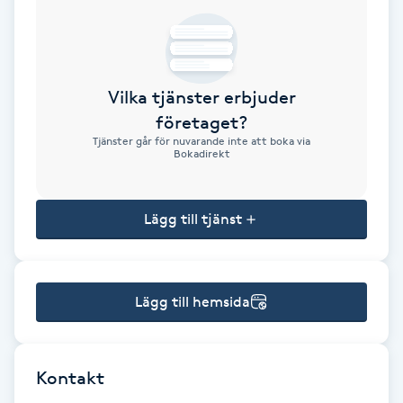
Brynformning
Brynfärgning
Vilka tjänster erbjuder
företaget?
Brynplockning
Tjänster går för nuvarande inte att boka via
Bokadirekt
Bröllopsuppsättning
C
Lägg till tjänst
Celluliter
Lägg till hemsida
Coachning
Color correction
Kontakt