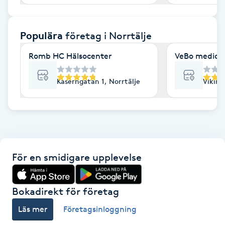
F
Populära
företag
i Norrtälje
Face framing
Romb HC Hälsocenter
VeBo medicin
Faceliftmassage
Kaserngatan 1, Norrtälje
Viking
Fet hårbotten
Fettreducering
Fibromassage
För en smidigare upplevelse
Fillers
Bokadirekt för företag
Fotmassage
Läs mer
Företagsinloggning