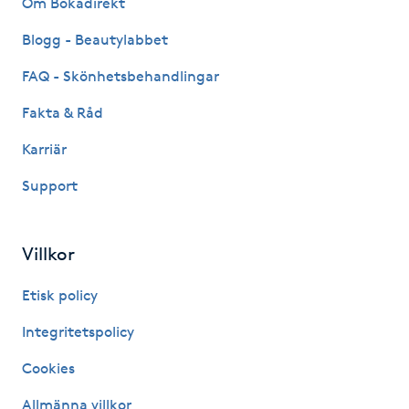
Om Bokadirekt
Fransk manikyr
Blogg - Beautylabbet
Fransrengöring
FAQ - Skönhetsbehandlingar
Fakta & Råd
Frekvensterapi
Karriär
Friskvård
Support
Friskvårdsmassage
Villkor
Frisör
Etisk policy
Funktionsanalys
Integritetspolicy
Cookies
Färgning
Allmänna villkor