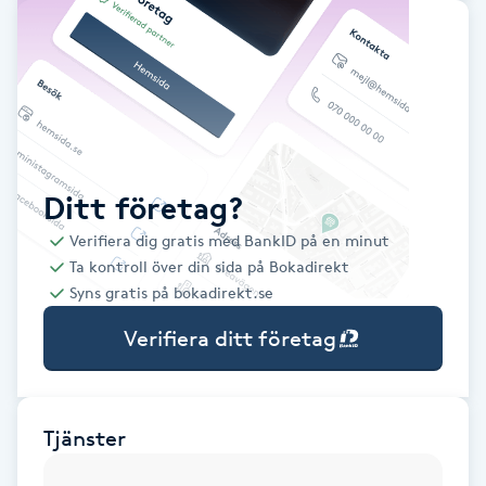
Babylights
Balayage
Bambumassage
Ditt företag?
Barber
Verifiera dig gratis med BankID på en minut
Ta kontroll över din sida på Bokadirekt
Barnklippning
Syns gratis på bokadirekt.se
Verifiera ditt företag
BIAB
Blowout
Tjänster
Bottenfärg