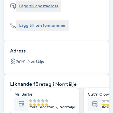
Cryoterapi
Lägg till epostadress
D
Damklippning
Lägg till telefonnummer
Dermapen
Diamantslipning
Adress
E
76141, Norrtälje
Enzympeeling
Liknande
företag
i Norrtälje
Extensions
Mr. Barber
Cut’n Glow
Extensions borttagning
Stora Brogatan 2, Norrtälje
Roslag
Eyeliner-tatuering