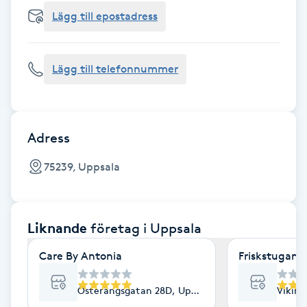
Cryoterapi
Lägg till epostadress
D
Damklippning
Lägg till telefonnummer
Dermapen
Diamantslipning
Adress
E
75239, Uppsala
Enzympeeling
Liknande
företag
i Uppsala
Extensions
Care By Antonia
Friskstugan
Extensions borttagning
Österängsgatan 28D, Uppsala
Viking
Eyeliner-tatuering