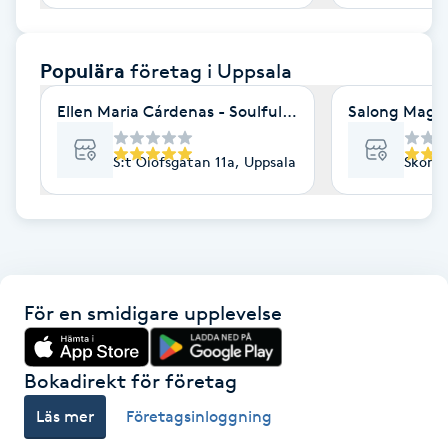
F
Populära
företag
i Uppsala
Face framing
Ellen Maria Cárdenas - Soulful being Deeply guided
Salong Magn
Faceliftmassage
S:t Olofsgatan 11a, Uppsala
Skoma
Fet hårbotten
Fettreducering
Fibromassage
För en smidigare upplevelse
Fillers
Bokadirekt för företag
Fotmassage
Läs mer
Företagsinloggning