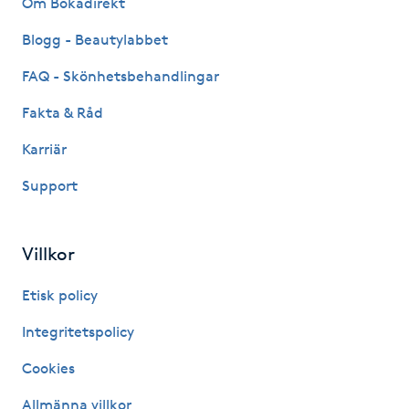
Om Bokadirekt
Fransk manikyr
Blogg - Beautylabbet
Fransrengöring
FAQ - Skönhetsbehandlingar
Fakta & Råd
Frekvensterapi
Karriär
Friskvård
Support
Friskvårdsmassage
Villkor
Frisör
Etisk policy
Funktionsanalys
Integritetspolicy
Cookies
Färgning
Allmänna villkor