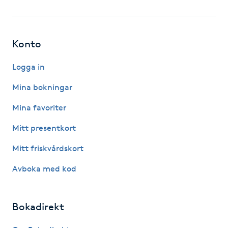
Fotsvamp
Fotvård
Konto
Fransar
Logga in
Mina bokningar
Fransborttagning
Mina favoriter
Fransfärgning
Mitt presentkort
Mitt friskvårdskort
Fransförlängning
Avboka med kod
Fransförlängning Megavolym
Bokadirekt
Fransförlängning Volym