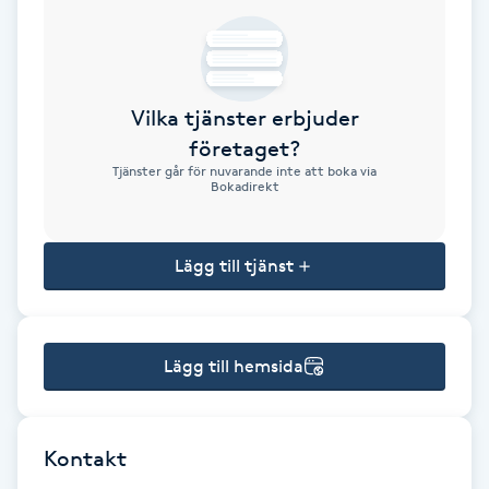
Brynformning
Brynfärgning
Vilka tjänster erbjuder
företaget?
Brynplockning
Tjänster går för nuvarande inte att boka via
Bokadirekt
Bröllopsuppsättning
C
Lägg till tjänst
Celluliter
Lägg till hemsida
Coachning
Color correction
Kontakt