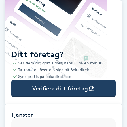
Babylights
Balayage
Bambumassage
Ditt företag?
Barber
Verifiera dig gratis med BankID på en minut
Ta kontroll över din sida på Bokadirekt
Barnklippning
Syns gratis på bokadirekt.se
Verifiera ditt företag
BIAB
Blowout
Tjänster
Bottenfärg