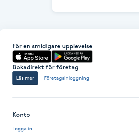
Cryoterapi
D
Damklippning
För en smidigare upplevelse
Dermapen
Diamantslipning
Bokadirekt för företag
E
Läs mer
Företagsinloggning
Enzympeeling
Extensions
Konto
Extensions borttagning
Logga in