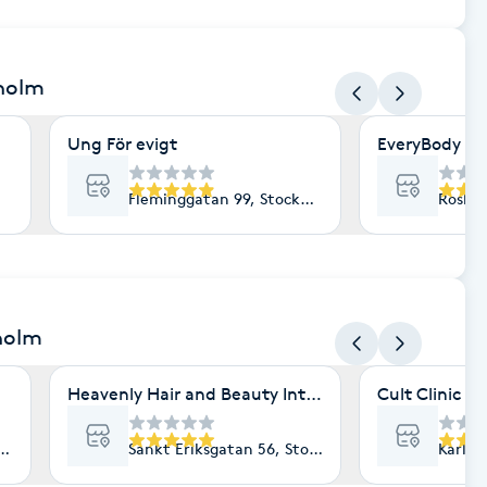
kholm
Ung För evigt
EveryBody La
Fleminggatan 99, Stockholm
Roslag
holm
Heavenly Hair and Beauty International- Ekologisk 
Cult Clinic
lm
Sankt Eriksgatan 56, Stockholm
Karlav