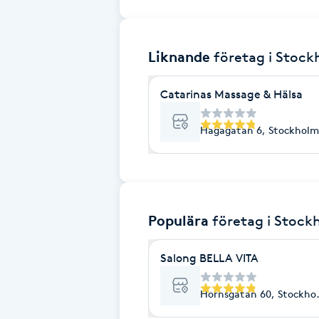
Brynformning
Liknande
företag
i Stoc
Brynfärgning
Catarinas Massage & Hälsa
Brynplockning
Hagagatan 6, Stockholm
Bröllopsuppsättning
C
Celluliter
Populära
företag
i Stock
Coachning
Salong BELLA VITA
Color correction
Hornsgatan 60, Stockho