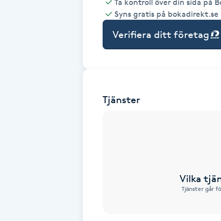
Ta kontroll över din sida på 
Syns gratis på bokadirekt.se
Babylights
Verifiera ditt företag
Balayage
Bambumassage
Tjänster
Barber
Barnklippning
BIAB
Vilka tjä
Blowout
Tjänster går f
Bottenfärg