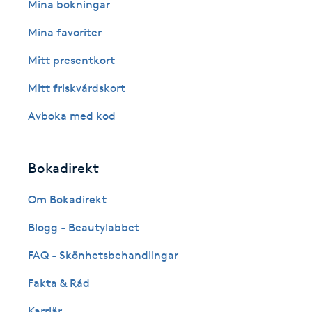
Eyeliner-tatuering
Mina bokningar
F
Mina favoriter
Face framing
Mitt presentkort
Mitt friskvårdskort
Faceliftmassage
Avboka med kod
Fet hårbotten
Bokadirekt
Fettreducering
Om Bokadirekt
Fibromassage
Blogg - Beautylabbet
Fillers
FAQ - Skönhetsbehandlingar
Fakta & Råd
Fotmassage
Karriär