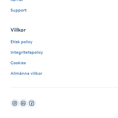
Fotsvamp
Support
Fotvård
Villkor
Fransar
Etisk policy
Fransborttagning
Integritetspolicy
Cookies
Fransfärgning
Allmänna villkor
Fransförlängning
Fransförlängning Megavolym
Fransförlängning Volym