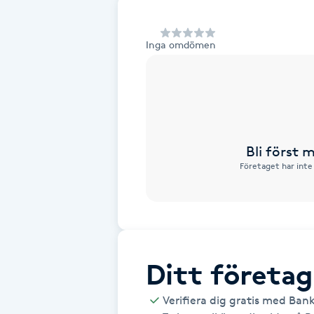
Alternativmedicin
Inga omdömen
Andningsmassage
Ansiktslyft utan kirurgi
Aromamassage
Bli först
Företaget har inte
Ashtanga Yoga
Ayurveda
Ayurvedisk Massage
Ditt företag
Ansiktsbehandling djuprengörande
Verifiera dig gratis med Ban
B