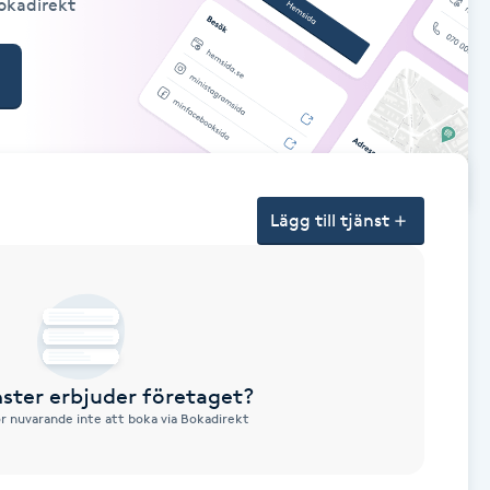
Bokadirekt
Lägg till tjänst
nster erbjuder företaget?
ör nuvarande inte att boka via Bokadirekt