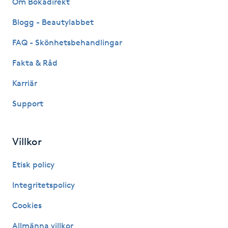
Om Bokadirekt
Fransk manikyr
Blogg - Beautylabbet
Fransrengöring
FAQ - Skönhetsbehandlingar
Fakta & Råd
Frekvensterapi
Karriär
Friskvård
Support
Friskvårdsmassage
Villkor
Frisör
Etisk policy
Funktionsanalys
Integritetspolicy
Cookies
Färgning
Allmänna villkor