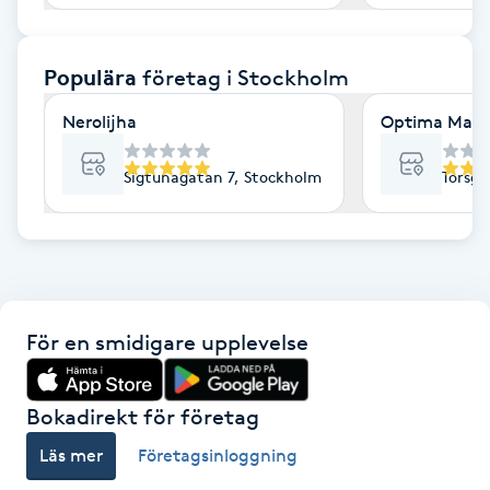
F
Populära
företag
i Stockholm
Face framing
Nerolijha
Optima Mass
Faceliftmassage
Sigtunagatan 7, Stockholm
Torsga
Fet hårbotten
Fettreducering
Fibromassage
För en smidigare upplevelse
Fillers
Bokadirekt för företag
Fotmassage
Läs mer
Företagsinloggning