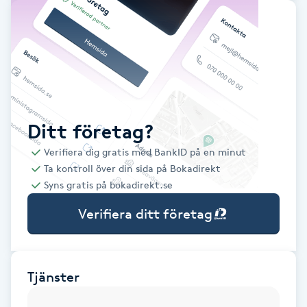
Babylights
Balayage
Bambumassage
Ditt företag?
Barber
Verifiera dig gratis med BankID på en minut
Ta kontroll över din sida på Bokadirekt
Barnklippning
Syns gratis på bokadirekt.se
Verifiera ditt företag
BIAB
Blowout
Tjänster
Bottenfärg