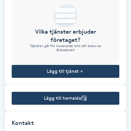
Brynformning
Brynfärgning
Vilka tjänster erbjuder
företaget?
Brynplockning
Tjänster går för nuvarande inte att boka via
Bokadirekt
Bröllopsuppsättning
C
Lägg till tjänst
Celluliter
Lägg till hemsida
Coachning
Color correction
Kontakt