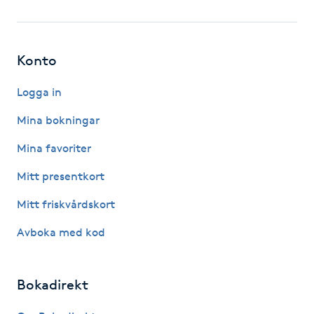
Fotsvamp
Fotvård
Konto
Fransar
Logga in
Mina bokningar
Fransborttagning
Mina favoriter
Fransfärgning
Mitt presentkort
Mitt friskvårdskort
Fransförlängning
Avboka med kod
Fransförlängning Megavolym
Bokadirekt
Fransförlängning Volym