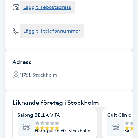
Cryoterapi
Lägg till epostadress
D
Damklippning
Lägg till telefonnummer
Dermapen
Diamantslipning
Adress
E
11761, Stockholm
Enzympeeling
Liknande
företag
i Stockholm
Extensions
Salong BELLA VITA
Cult Clinic
Extensions borttagning
Hornsgatan 60, Stockholm
Karlav
Eyeliner-tatuering