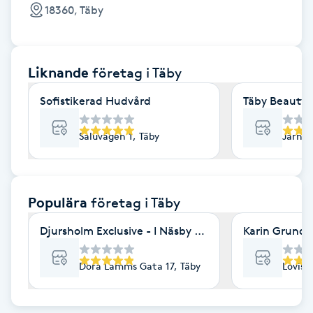
Cryoterapi
18360, Täby
D
Damklippning
Liknande
företag
i Täby
Dermapen
Sofistikerad Hudvård
Täby Beauty 
Diamantslipning
Saluvägen 1, Täby
Järnvä
E
Enzympeeling
Populära
företag
i Täby
Djursholm Exclusive - I Näsby Slott Gym & Wellness
Karin Grundle
Extensions
Dora Lamms Gata 17, Täby
Lovise
Extensions borttagning
Eyeliner-tatuering