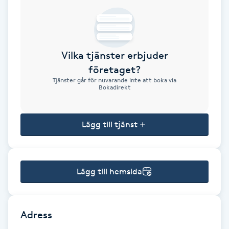
Brynformning
Brynfärgning
Vilka tjänster erbjuder
företaget?
Brynplockning
Tjänster går för nuvarande inte att boka via
Bokadirekt
Bröllopsuppsättning
C
Lägg till tjänst
Celluliter
Lägg till hemsida
Coachning
Color correction
Adress