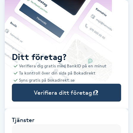
Babylights
Balayage
Bambumassage
Ditt företag?
Barber
Verifiera dig gratis med BankID på en minut
Ta kontroll över din sida på Bokadirekt
Barnklippning
Syns gratis på bokadirekt.se
Verifiera ditt företag
BIAB
Blowout
Tjänster
Bottenfärg