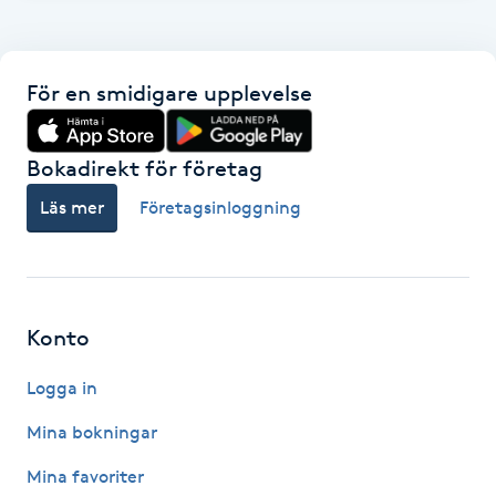
F
Face framing
För en smidigare upplevelse
Faceliftmassage
Bokadirekt för företag
Fet hårbotten
Läs mer
Företagsinloggning
Fettreducering
Fibromassage
Konto
Logga in
Fillers
Mina bokningar
Fotmassage
Mina favoriter