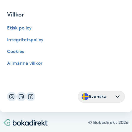
Fransk manikyr
Villkor
Fransrengöring
Etisk policy
Frekvensterapi
Integritetspolicy
Cookies
Friskvård
Allmänna villkor
Friskvårdsmassage
Frisör
Svenska
Funktionsanalys
Färgning
© Bokadirekt
2026