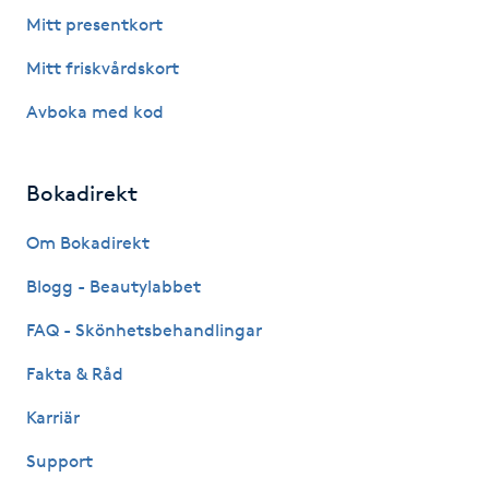
Fotsvamp
Mitt presentkort
Mitt friskvårdskort
Fotvård
Avboka med kod
Fransar
Bokadirekt
Fransborttagning
Om Bokadirekt
Fransfärgning
Blogg - Beautylabbet
Fransförlängning
FAQ - Skönhetsbehandlingar
Fakta & Råd
Fransförlängning Megavolym
Karriär
Fransförlängning Volym
Support