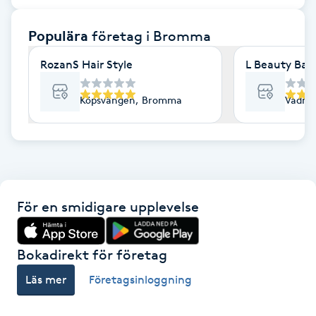
F
Populära
företag
i Bromma
Face framing
RozanS Hair Style
L Beauty Bar
Faceliftmassage
Köpsvängen, Bromma
Vadma
Fet hårbotten
Fettreducering
För en smidigare upplevelse
Fibromassage
Fillers
Bokadirekt för företag
Läs mer
Företagsinloggning
Fotmassage