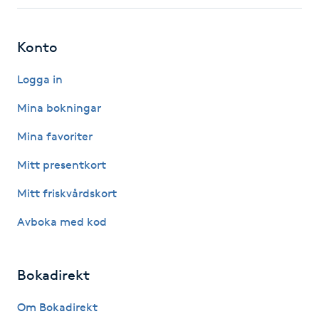
Fotsvamp
Konto
Fotvård
Logga in
Fransar
Mina bokningar
Fransborttagning
Mina favoriter
Mitt presentkort
Fransfärgning
Mitt friskvårdskort
Fransförlängning
Avboka med kod
Fransförlängning Megavolym
Bokadirekt
Fransförlängning Volym
Om Bokadirekt