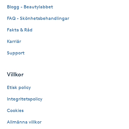
Fransk manikyr
Blogg - Beautylabbet
FAQ - Skönhetsbehandlingar
Fransrengöring
Fakta & Råd
Frekvensterapi
Karriär
Support
Friskvård
Friskvårdsmassage
Villkor
Frisör
Etisk policy
Integritetspolicy
Funktionsanalys
Cookies
Färgning
Allmänna villkor