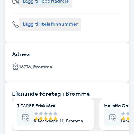
Cryoterapi
Lägg till epostadress
D
Lägg till telefonnummer
Damklippning
Dermapen
Adress
Diamantslipning
16776, Bromma
E
Enzympeeling
Liknande
företag
i Bromma
Extensions
TITAREE Friskvård
Holistic One
Extensions borttagning
Klädesvägen 11, Bromma
Långs
Eyeliner-tatuering