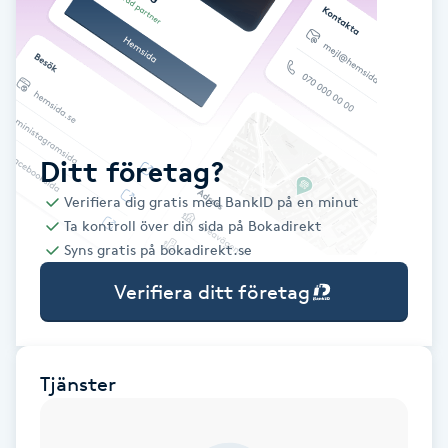
Babylights
Balayage
Bambumassage
Ditt företag?
Verifiera dig gratis med BankID på en minut
Barber
Ta kontroll över din sida på Bokadirekt
Syns gratis på bokadirekt.se
Barnklippning
Verifiera ditt företag
BIAB
Blowout
Tjänster
Bottenfärg