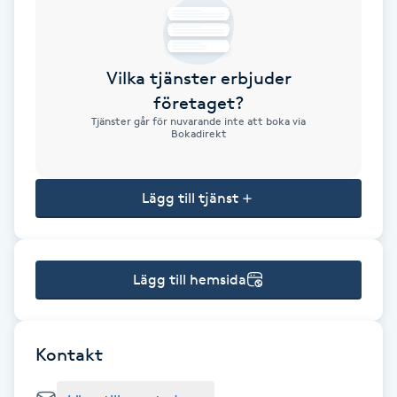
Brynformning
Vilka tjänster erbjuder
Brynfärgning
företaget?
Tjänster går för nuvarande inte att boka via
Brynplockning
Bokadirekt
Bröllopsuppsättning
Lägg till tjänst
C
Celluliter
Lägg till hemsida
Coachning
Color correction
Kontakt