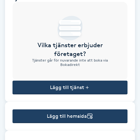
Brynformning
Brynfärgning
Vilka tjänster erbjuder
Brynplockning
företaget?
Tjänster går för nuvarande inte att boka via
Bröllopsuppsättning
Bokadirekt
C
Lägg till tjänst
Celluliter
Coachning
Lägg till hemsida
Color correction