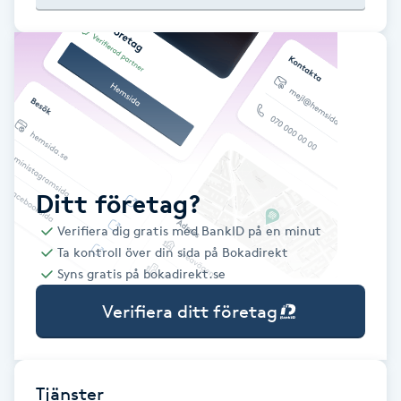
Babylights
Balayage
Bambumassage
Barber
Ditt företag?
Verifiera dig gratis med BankID på en minut
Barnklippning
Ta kontroll över din sida på Bokadirekt
Syns gratis på bokadirekt.se
BIAB
Verifiera ditt företag
Blowout
Bottenfärg
Tjänster