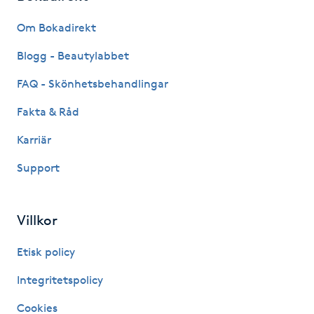
Fransk manikyr
Om Bokadirekt
Fransrengöring
Blogg - Beautylabbet
FAQ - Skönhetsbehandlingar
Frekvensterapi
Fakta & Råd
Friskvård
Karriär
Support
Friskvårdsmassage
Frisör
Villkor
Funktionsanalys
Etisk policy
Integritetspolicy
Färgning
Cookies