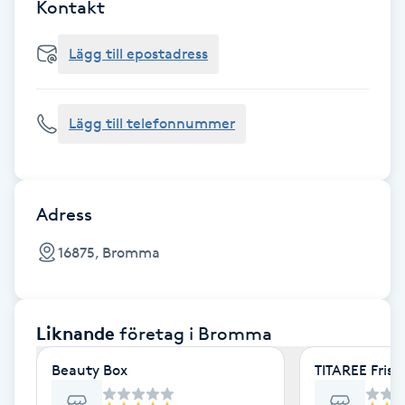
Cryoterapi
Kontakt
D
Lägg till epostadress
Damklippning
Lägg till telefonnummer
Dermapen
Diamantslipning
E
Adress
Enzympeeling
16875, Bromma
Extensions
Liknande
företag
i Bromma
Extensions borttagning
Beauty Box
TITAREE Frisk
Eyeliner-tatuering