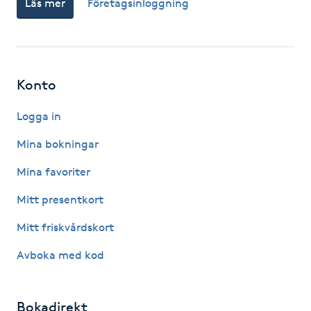
Läs mer
Företagsinloggning
Fotsvamp
Fotvård
Konto
Fransar
Logga in
Fransborttagning
Mina bokningar
Fransfärgning
Mina favoriter
Mitt presentkort
Fransförlängning
Mitt friskvårdskort
Fransförlängning Megavolym
Avboka med kod
Fransförlängning Volym
Bokadirekt