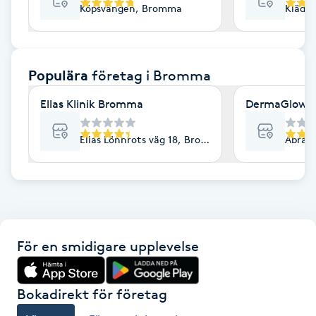
Köpsvängen, Bromma
Kläde
F
Face framing
Populära
företag
i Bromma
Faceliftmassage
Ellas Klinik Bromma
DermaGlow 
Fet hårbotten
Elias Lönnrots väg 18, Bromma
Abrah
Fettreducering
Fibromassage
För en smidigare upplevelse
Fillers
Fotmassage
Bokadirekt för företag