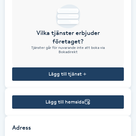
Brynformning
Brynfärgning
Vilka tjänster erbjuder
företaget?
Brynplockning
Tjänster går för nuvarande inte att boka via
Bokadirekt
Bröllopsuppsättning
C
Lägg till tjänst
Celluliter
Lägg till hemsida
Coachning
Color correction
Adress