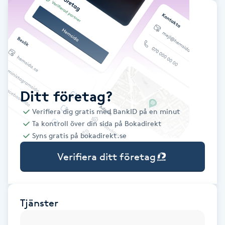
Babylights
Balayage
Bambumassage
Ditt företag?
Barber
Verifiera dig gratis med BankID på en minut
Ta kontroll över din sida på Bokadirekt
Barnklippning
Syns gratis på bokadirekt.se
Verifiera ditt företag
BIAB
Blowout
Tjänster
Bottenfärg