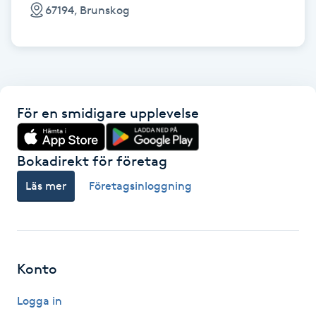
Cryoterapi
67194, Brunskog
D
Damklippning
Dermapen
För en smidigare upplevelse
Diamantslipning
Bokadirekt för företag
E
Läs mer
Företagsinloggning
Enzympeeling
Extensions
Konto
Extensions borttagning
Logga in
Eyeliner-tatuering