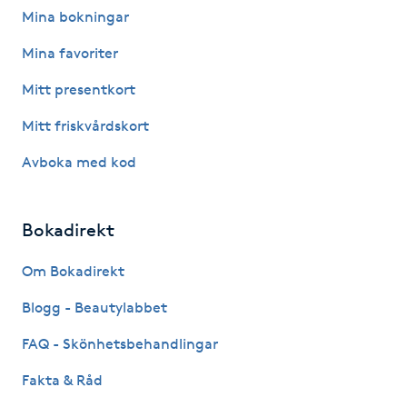
Mina bokningar
F
Mina favoriter
Face framing
Mitt presentkort
Faceliftmassage
Mitt friskvårdskort
Avboka med kod
Fet hårbotten
Fettreducering
Bokadirekt
Om Bokadirekt
Fibromassage
Blogg - Beautylabbet
Fillers
FAQ - Skönhetsbehandlingar
Fotmassage
Fakta & Råd