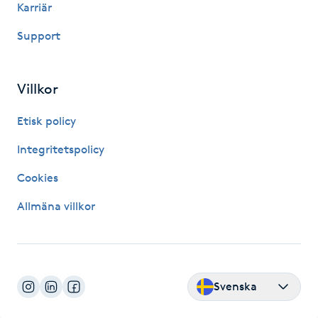
Karriär
Fotsvamp
Support
Fotvård
Villkor
Fransar
Etisk policy
Fransborttagning
Integritetspolicy
Fransfärgning
Cookies
Allmäna villkor
Fransförlängning
Fransförlängning Megavolym
Svenska
Fransförlängning Volym