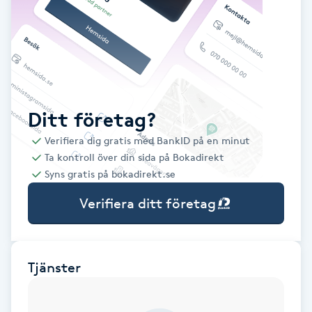
Babylights
Balayage
Bambumassage
Ditt företag?
Verifiera dig gratis med BankID på en minut
Barber
Ta kontroll över din sida på Bokadirekt
Syns gratis på bokadirekt.se
Barnklippning
Verifiera ditt företag
BIAB
Blowout
Tjänster
Bottenfärg