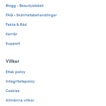
Fransk manikyr
Blogg - Beautylabbet
FAQ - Skönhetsbehandlingar
Fransrengöring
Fakta & Råd
Frekvensterapi
Karriär
Support
Friskvård
Friskvårdsmassage
Villkor
Frisör
Etisk policy
Integritetspolicy
Funktionsanalys
Cookies
Färgning
Allmänna villkor