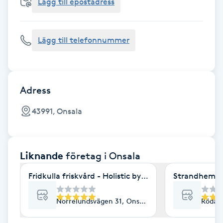
Cryoterapi
Lägg till epostadress
D
Lägg till telefonnummer
Damklippning
Dermapen
Adress
Diamantslipning
43991, Onsala
E
Enzympeeling
Liknande
företag
i Onsala
Extensions
Fridkulla friskvård - Holistic by Helena
Strandhems F
Extensions borttagning
Norrelundsvägen 31, Onsala
Röda 
Eyeliner-tatuering