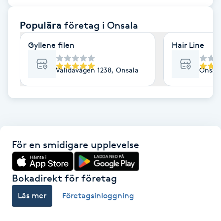
F
Populära
företag
i Onsala
Face framing
Gyllene filen
Hair Line
Faceliftmassage
Valldavägen 1238, Onsala
Onsala
Fet hårbotten
Fettreducering
För en smidigare upplevelse
Fibromassage
Fillers
Bokadirekt för företag
Läs mer
Företagsinloggning
Fotmassage