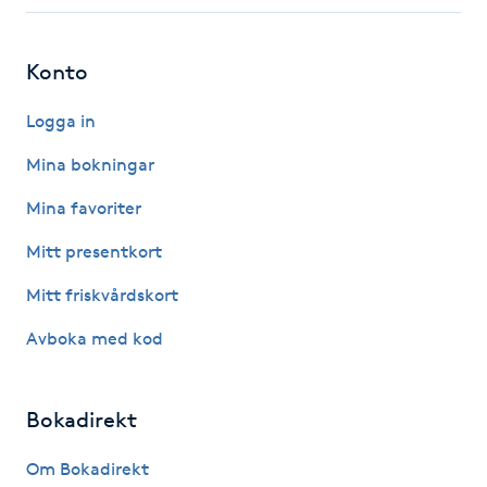
Fotsvamp
Konto
Fotvård
Logga in
Fransar
Mina bokningar
Fransborttagning
Mina favoriter
Mitt presentkort
Fransfärgning
Mitt friskvårdskort
Fransförlängning
Avboka med kod
Fransförlängning Megavolym
Bokadirekt
Fransförlängning Volym
Om Bokadirekt