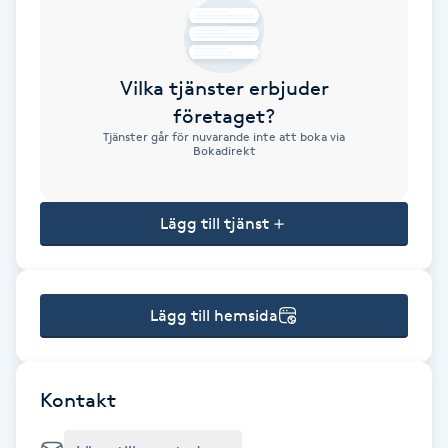
Brynformning
Vilka tjänster erbjuder
Brynfärgning
företaget?
Tjänster går för nuvarande inte att boka via
Brynplockning
Bokadirekt
Bröllopsuppsättning
Lägg till tjänst
C
Celluliter
Lägg till hemsida
Coachning
Color correction
Kontakt