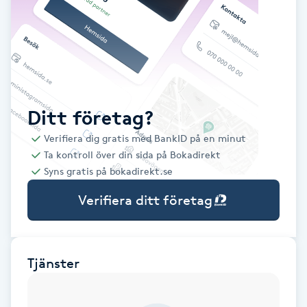
Babylights
Balayage
Bambumassage
Ditt företag?
Verifiera dig gratis med BankID på en minut
Barber
Ta kontroll över din sida på Bokadirekt
Syns gratis på bokadirekt.se
Barnklippning
Verifiera ditt företag
BIAB
Blowout
Tjänster
Bottenfärg