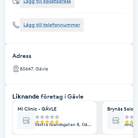
Cryoterapi
Lägg till epostadress
D
Lägg till telefonnummer
Damklippning
Dermapen
Adress
Diamantslipning
80647, Gävle
E
Enzympeeling
Liknande
företag
i Gävle
Extensions
Mi Clinic - GÄVLE
Brynäs Salon
Extensions borttagning
Västra Islandsgatan 8, Gävle
Ahlgre
Eyeliner-tatuering