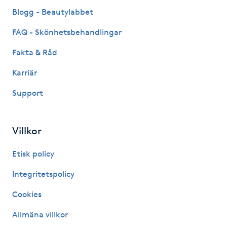
Fransk manikyr
Blogg - Beautylabbet
FAQ - Skönhetsbehandlingar
Fransrengöring
Fakta & Råd
Frekvensterapi
Karriär
Support
Friskvård
Friskvårdsmassage
Villkor
Frisör
Etisk policy
Integritetspolicy
Funktionsanalys
Cookies
Färgning
Allmäna villkor