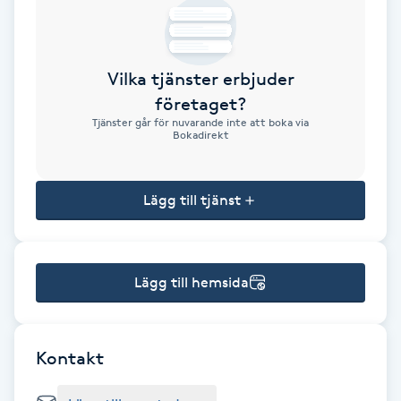
Brynformning
Vilka tjänster erbjuder
Brynfärgning
företaget?
Tjänster går för nuvarande inte att boka via
Brynplockning
Bokadirekt
Bröllopsuppsättning
Lägg till tjänst
C
Celluliter
Lägg till hemsida
Coachning
Color correction
Kontakt