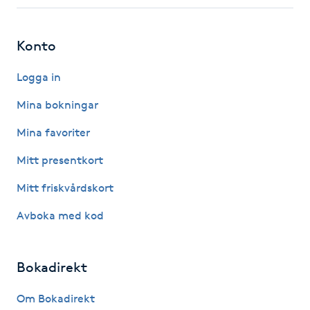
Fotsvamp
Konto
Fotvård
Logga in
Fransar
Mina bokningar
Fransborttagning
Mina favoriter
Mitt presentkort
Fransfärgning
Mitt friskvårdskort
Fransförlängning
Avboka med kod
Fransförlängning Megavolym
Bokadirekt
Fransförlängning Volym
Om Bokadirekt