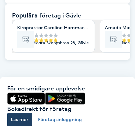
F
Populära
företag
i Gävle
Face framing
Kiropraktor Caroline Hammarström AB
Amada Massa
Faceliftmassage
Södra Skeppsbron 28, Gävle
Norra 
Fet hårbotten
Fettreducering
För en smidigare upplevelse
Fibromassage
Fillers
Bokadirekt för företag
Läs mer
Företagsinloggning
Fotmassage