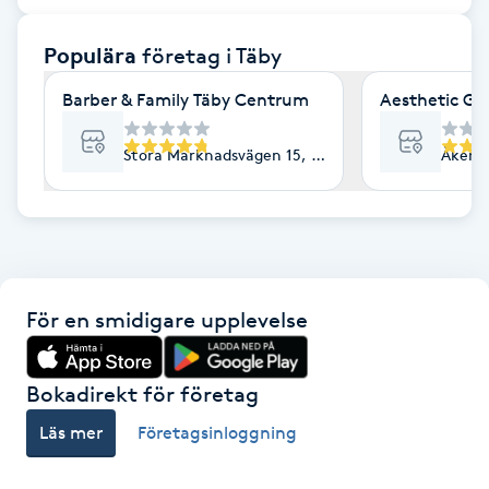
F
Populära
företag
i Täby
Face framing
Barber & Family Täby Centrum
Aesthetic Gl
Faceliftmassage
Stora Marknadsvägen 15, Täby
Åkerby
Fet hårbotten
Fettreducering
För en smidigare upplevelse
Fibromassage
Fillers
Bokadirekt för företag
Läs mer
Företagsinloggning
Fotmassage