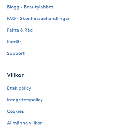
Fransk manikyr
Blogg - Beautylabbet
FAQ - Skönhetsbehandlingar
Fransrengöring
Fakta & Råd
Frekvensterapi
Karriär
Support
Friskvård
Friskvårdsmassage
Villkor
Frisör
Etisk policy
Integritetspolicy
Funktionsanalys
Cookies
Färgning
Allmänna villkor