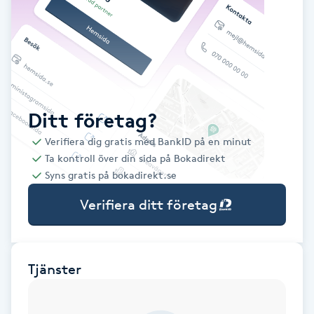
Babylights
Balayage
Bambumassage
Ditt företag?
Verifiera dig gratis med BankID på en minut
Barber
Ta kontroll över din sida på Bokadirekt
Syns gratis på bokadirekt.se
Barnklippning
Verifiera ditt företag
BIAB
Blowout
Tjänster
Bottenfärg