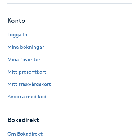
Fotsvamp
Konto
Fotvård
Logga in
Fransar
Mina bokningar
Fransborttagning
Mina favoriter
Mitt presentkort
Fransfärgning
Mitt friskvårdskort
Fransförlängning
Avboka med kod
Fransförlängning Megavolym
Bokadirekt
Fransförlängning Volym
Om Bokadirekt