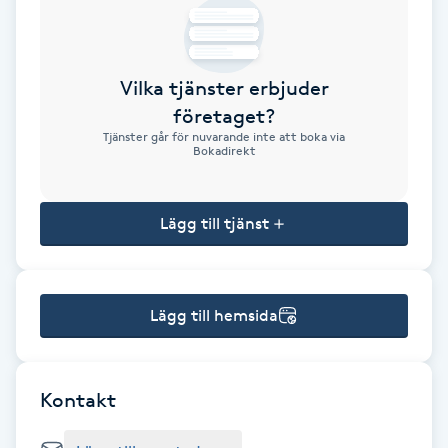
Brynformning
Vilka tjänster erbjuder
Brynfärgning
företaget?
Tjänster går för nuvarande inte att boka via
Brynplockning
Bokadirekt
Bröllopsuppsättning
Lägg till tjänst
C
Celluliter
Lägg till hemsida
Coachning
Color correction
Kontakt