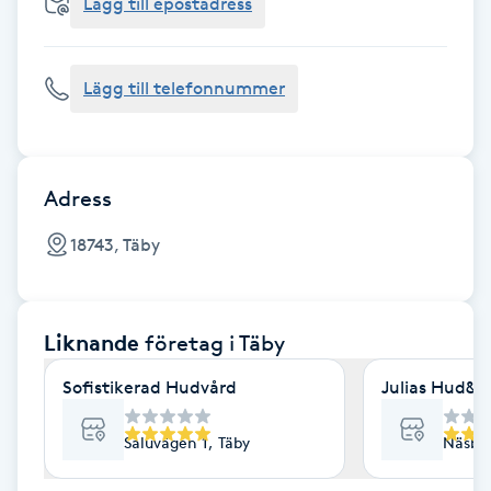
Cryoterapi
Lägg till epostadress
D
Lägg till telefonnummer
Damklippning
Dermapen
Adress
Diamantslipning
18743, Täby
E
Enzympeeling
Liknande
företag
i Täby
Extensions
Sofistikerad Hudvård
Julias Hud&
Extensions borttagning
Saluvägen 1, Täby
Näsbyd
Eyeliner-tatuering