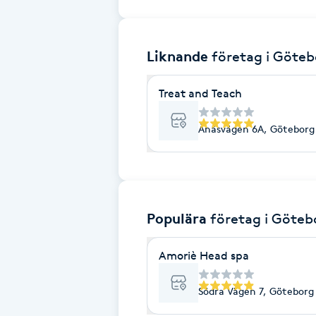
Brynformning
Liknande
företag
i Göteb
Brynfärgning
Treat and Teach
Brynplockning
Ånäsvägen 6A, Göteborg
Bröllopsuppsättning
C
Celluliter
Populära
företag
i Göteb
Coachning
Amoriè Head spa
Color correction
Södra Vägen 7, Göteborg