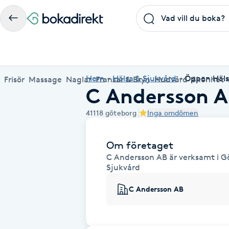
Frisör
Massage
Naglar
Fransar & Bryn
Hudvård
Skönhet
Hälsa
A
Populära friskvårdstjänster
Populärt att boka
Populära Dealskategorier
Hem
Hälsa & Sjukvård
Öppen Häls
Frisör
Massage
Naglar
Fransar & Bryn
Hudvård
Skönhet
C Andersson 
Massage
Frisör
Frisör
Koppningsmassage
Manikyr
Lashlift
Microblading
Yoga
Akne
Boka klippning, färg, balayage eller barberare - allt
Thaimassage, gravidmassage, koppning eller klassisk
Manikyr, nagelförlängning, akryl eller gellack - boka
Lashlift, browlift, fransförlängning och trådning - få
Ansiktsbehandling, microneedling, Dermapen eller
Spraytan, fillers, tandblekning eller makeup -
Akupunktur, kiropraktik, yoga eller samtalsterapi -
Thaimassage
Massage
Barberare
Taktil massage
Hudvård
Browlift
Spa
Hot yoga
41118
göteborg
Inga omdömen
för ditt hår på ett ställe.
- hitta rätt behandling här.
dina naglar hos proffs.
form och färg med stil.
LPG - boka din hudvård nu.
upptäck skönhetsbehandlingar här.
boka din väg till välmående.
Aknebehandling
Ansiktsmassage
Thaimassage
Massage
Naprapati
Ansiktsbehandling
Naglar
Piercing
Akupunktur
Frisör nära mig
Massage nära mig
Naglar nära mig
Fransar & Bryn nära mig
Hudvård nära mig
Skönhet nära mig
Hälsa nära mig
Om företaget
Fotmassage
Ansiktsmassage
Hudvård
Kiropraktik
Microneedling
Manikyr
Spraytan
Samtalsterapi
Akrylnaglar
C Andersson AB är verksamt i Gö
Sjukvård
Lymfmassage
Naglar
Ansiktsbehandling
Träning
Lashlift
Pedikyr
Akupressur
C Andersson AB
Gravidmassage
Pedikyr
Personlig träning (PT)
Browlift
Akupunktur