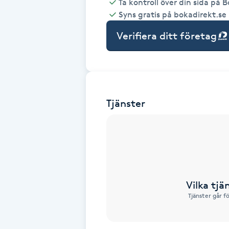
Ta kontroll över din sida på 
Syns gratis på bokadirekt.se
Babylights
Verifiera ditt företag
Balayage
Bambumassage
Tjänster
Barber
Barnklippning
BIAB
Vilka tjä
Blowout
Tjänster går f
Bottenfärg