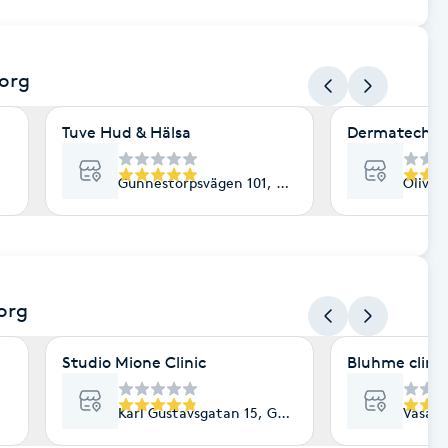
org
Tuve Hud & Hälsa
Dermatech
Gunnestorpsvägen 101, Göteborg
Olived
org
Studio Mione Clinic
Bluhme clinic
Karl Gustavsgatan 15, Göteborg
Vasaga