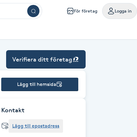
För företag
Logga in
ar
ngar
ingar
ingar
ingar
kningar
sökningar
g
mig
a mig
handling nära mig
sör Västerås
Browlift Stockholm
Naglar Västerås
Yoga Göteborg
Tatuering Göteborg
Massage Västerås
Microneedling Göteborg
mpanjer samlade på ett ställe
oka friskvårdstjänster på Bokadirekt
Använd hos över 10 000 specialister i hela landet
Verifiera ditt företag
m
lm
olm
holm
ockholm
handling Stockholm
isör Örebro
Browlift Göteborg
Naglar Örebro
Hot yoga Stockholm
Tatuering Malmö
Massage Örebro
Microneedling Malmö
ka sista minuten-tider med rabatt
nvänd hos över 4 500 utövare
Levereras digitalt eller hem i brevlådan
sta något nytt till bättre pris
iltigt till 30:e juni 2027
Gäller i 1 år från inköpsdatum
g
rg
org
teborg
handling Göteborg
isör Linköping
Browlift Malmö
Naglar Helsingborg
Hot yoga Malmö
Tandblekning Stockholm
Massage Linköping
LPG Stockholm
Lägg till hemsida
ö
lmö
handling Malmö
isör Jönköping
Microblading Stockholm
Spa Stockholm
Spraytan Stockholm
Massage Helsingborg
LPG Göteborg
tta en deal
öp
Köp
Mitt friskvårdskort
Mitt presentkort
ckholm
sala
ling Stockholm
Microblading Göteborg
Spa Göteborg
Spraytan Örebro
LPG Malmö
Kontakt
Lägg till epostadress