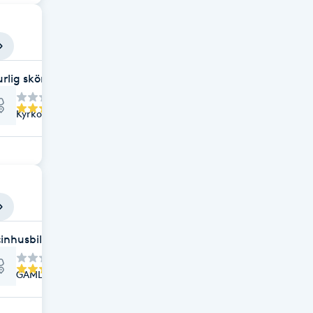
rlig skönhet, Torsby
Kyrkogatan 6, Torsby
inhusbilen, Torsby
GAMLA TORGET 1, Torsby