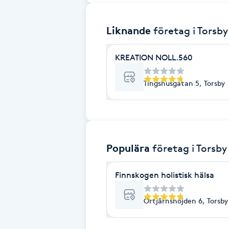
Brynformning
Liknande
företag
i Torsby
Brynfärgning
KREATION NOLL.560
Brynplockning
Tingshusgatan 5, Torsby
Bröllopsuppsättning
C
Populära
företag
i Torsby
Celluliter
Finnskogen holistisk hälsa
Coachning
Örtjärnshöjden 6, Torsby
Color correction