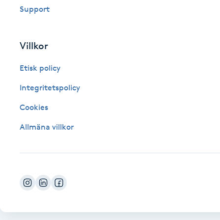
Support
Fotsvamp
Fotvård
Villkor
Etisk policy
Fransar
Integritetspolicy
Fransborttagning
Cookies
Fransfärgning
Allmäna villkor
Fransförlängning
Fransförlängning Megavolym
Fransförlängning Volym