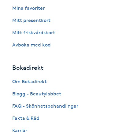
Eyeliner-tatuering
Mina favoriter
F
Mitt presentkort
Face framing
Mitt friskvårdskort
Faceliftmassage
Avboka med kod
Fet hårbotten
Bokadirekt
Fettreducering
Om Bokadirekt
Blogg - Beautylabbet
Fibromassage
FAQ - Skönhetsbehandlingar
Fillers
Fakta & Råd
Fotmassage
Karriär