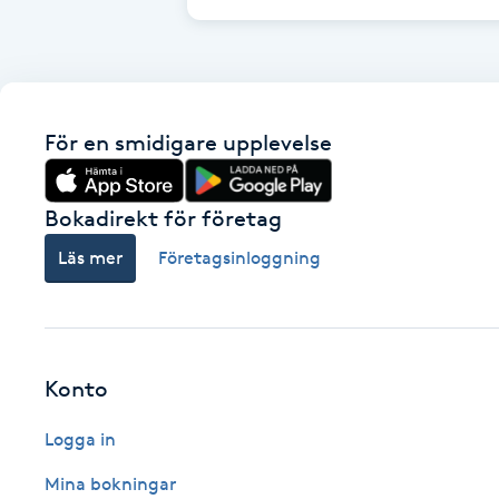
Cryoterapi
D
Damklippning
För en smidigare upplevelse
Dermapen
Bokadirekt för företag
Diamantslipning
Läs mer
Företagsinloggning
E
Enzympeeling
Extensions
Konto
Logga in
Extensions borttagning
Mina bokningar