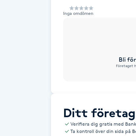
Alternativmedicin
Inga omdömen
Andningsmassage
Ansiktslyft utan kirurgi
Aromamassage
Bli f
Företaget h
Ashtanga Yoga
Ayurveda
Ayurvedisk Massage
Ditt företag
Verifiera dig gratis med Ban
Ansiktsbehandling djuprengörande
Ta kontroll över din sida på 
B