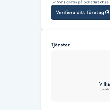
Syns gratis på bokadirekt.se
Babylights
Verifiera ditt företag
Balayage
Bambumassage
Tjänster
Barber
Barnklippning
BIAB
Vilk
Tjänste
Blowout
Bottenfärg