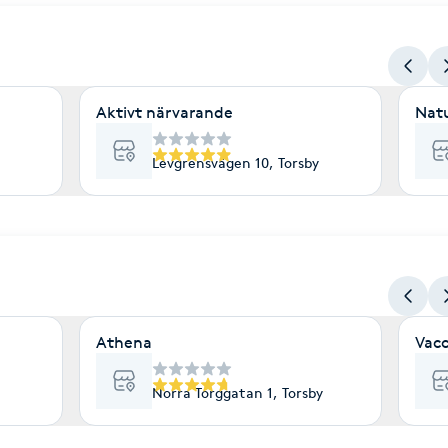
Aktivt närvarande
Natu
Levgrensvägen 10, Torsby
Athena
Vacc
Norra Torggatan 1, Torsby