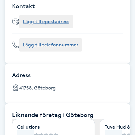
Cryoterapi
Kontakt
D
Lägg till epostadress
Damklippning
Dermapen
Lägg till telefonnummer
Diamantslipning
E
Adress
Enzympeeling
41758, Göteborg
Extensions
Liknande
företag
i Göteborg
Extensions borttagning
Cellutions
Tuve Hud & H
Eyeliner-tatuering