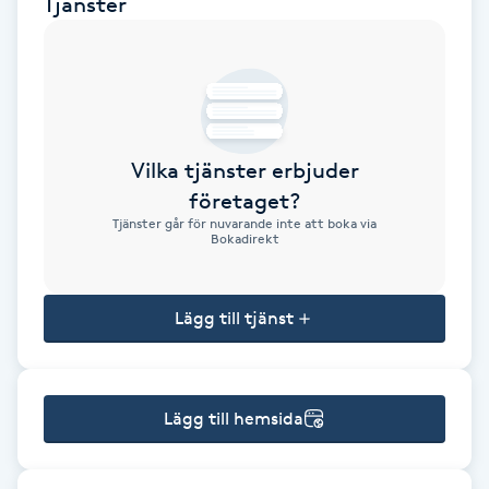
Tjänster
Brynformning
Brynfärgning
Brynplockning
Vilka tjänster erbjuder
företaget?
Bröllopsuppsättning
Tjänster går för nuvarande inte att boka via
Bokadirekt
C
Celluliter
Lägg till tjänst
Coachning
Lägg till hemsida
Color correction