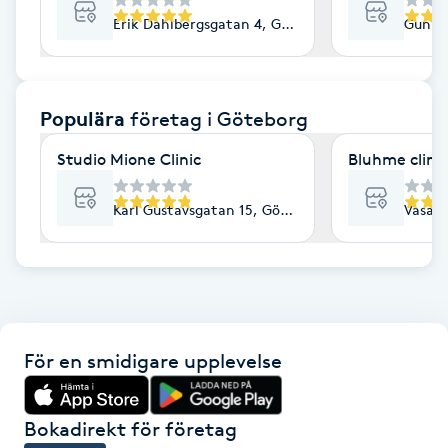
Erik Dahlbergsgatan 4, Göteborg
Gunne
F
Face framing
Populära
företag
i Göteborg
Faceliftmassage
Studio Mione Clinic
Bluhme clinic
Fet hårbotten
Karl Gustavsgatan 15, Göteborg
Vasaga
Fettreducering
Fibromassage
Fillers
För en smidigare upplevelse
Fotmassage
Bokadirekt för företag