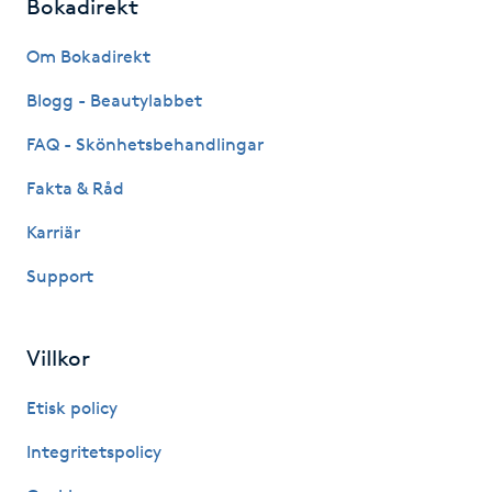
Bokadirekt
Fransk manikyr
Om Bokadirekt
Fransrengöring
Blogg - Beautylabbet
Frekvensterapi
FAQ - Skönhetsbehandlingar
Fakta & Råd
Friskvård
Karriär
Friskvårdsmassage
Support
Frisör
Villkor
Funktionsanalys
Etisk policy
Färgning
Integritetspolicy