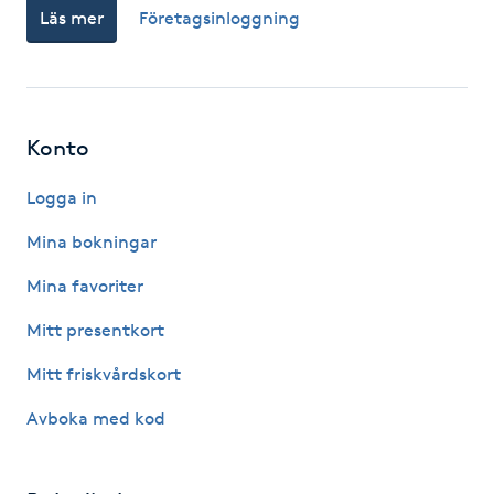
Läs mer
Företagsinloggning
Fotsvamp
Fotvård
Fransar
Konto
Logga in
Fransborttagning
Mina bokningar
Fransfärgning
Mina favoriter
Fransförlängning
Mitt presentkort
Mitt friskvårdskort
Fransförlängning Megavolym
Avboka med kod
Fransförlängning Volym