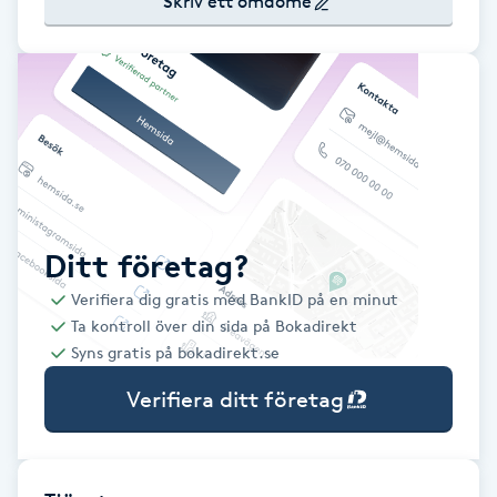
Skriv ett omdöme
Babylights
Balayage
Bambumassage
Barber
Ditt företag?
Barnklippning
Verifiera dig gratis med BankID på en minut
Ta kontroll över din sida på Bokadirekt
BIAB
Syns gratis på bokadirekt.se
Verifiera ditt företag
Blowout
Bottenfärg