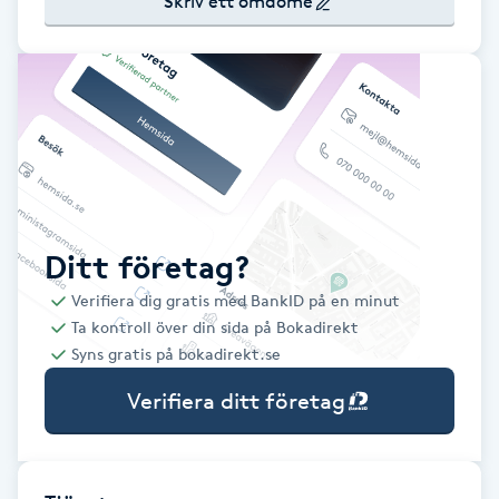
Skriv ett omdöme
Babylights
Balayage
Bambumassage
Barber
Ditt företag?
Barnklippning
Verifiera dig gratis med BankID på en minut
Ta kontroll över din sida på Bokadirekt
BIAB
Syns gratis på bokadirekt.se
Verifiera ditt företag
Blowout
Bottenfärg