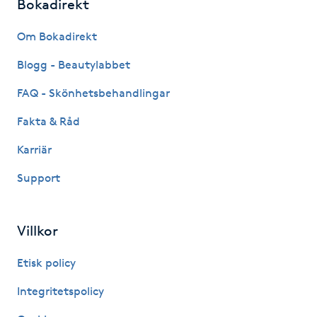
Bokadirekt
Fransk manikyr
Om Bokadirekt
Fransrengöring
Blogg - Beautylabbet
Frekvensterapi
FAQ - Skönhetsbehandlingar
Fakta & Råd
Friskvård
Karriär
Friskvårdsmassage
Support
Frisör
Villkor
Funktionsanalys
Etisk policy
Färgning
Integritetspolicy