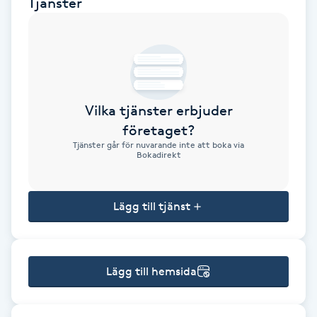
Tjänster
Brynformning
Brynfärgning
Brynplockning
Vilka tjänster erbjuder
företaget?
Bröllopsuppsättning
Tjänster går för nuvarande inte att boka via
Bokadirekt
C
Celluliter
Lägg till tjänst
Coachning
Lägg till hemsida
Color correction