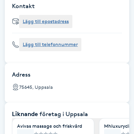
Cryoterapi
Kontakt
D
Lägg till epostadress
Damklippning
Dermapen
Lägg till telefonnummer
Diamantslipning
E
Adress
Enzympeeling
75645, Uppsala
Extensions
Liknande
företag
i Uppsala
Extensions borttagning
Avivas massage och friskvård
Mhluxuryclini
Eyeliner-tatuering