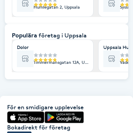
Humlegatan 2, Uppsala
Sysslo
F
Face framing
Populära
företag
i Uppsala
Faceliftmassage
Dolor
Uppsala Hud 
Fet hårbotten
Timmermansgatan 12A, Uppsala
Väderk
Fettreducering
Fibromassage
Fillers
För en smidigare upplevelse
Fotmassage
Bokadirekt för företag