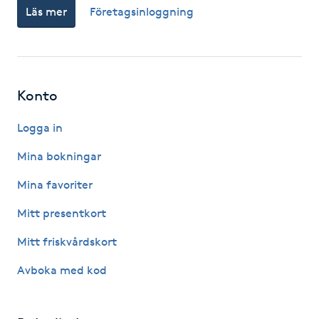
Läs mer
Företagsinloggning
Fotsvamp
Fotvård
Fransar
Konto
Logga in
Fransborttagning
Mina bokningar
Fransfärgning
Mina favoriter
Fransförlängning
Mitt presentkort
Mitt friskvårdskort
Fransförlängning Megavolym
Avboka med kod
Fransförlängning Volym