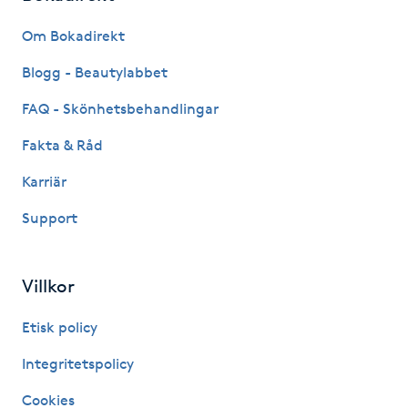
Fransk manikyr
Om Bokadirekt
Fransrengöring
Blogg - Beautylabbet
FAQ - Skönhetsbehandlingar
Frekvensterapi
Fakta & Råd
Friskvård
Karriär
Support
Friskvårdsmassage
Frisör
Villkor
Funktionsanalys
Etisk policy
Integritetspolicy
Färgning
Cookies