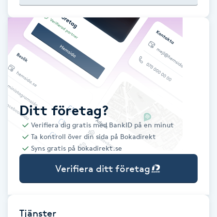
Babylights
Balayage
Bambumassage
Barber
Ditt företag?
Verifiera dig gratis med BankID på en minut
Barnklippning
Ta kontroll över din sida på Bokadirekt
Syns gratis på bokadirekt.se
BIAB
Verifiera ditt företag
Blowout
Bottenfärg
Tjänster