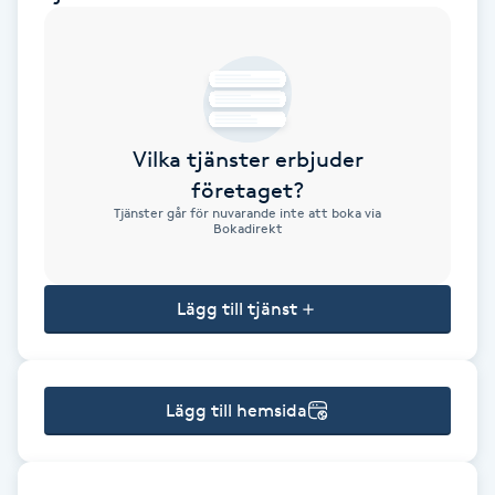
Brynformning
Brynfärgning
Vilka tjänster erbjuder
Brynplockning
företaget?
Tjänster går för nuvarande inte att boka via
Bröllopsuppsättning
Bokadirekt
C
Lägg till tjänst
Celluliter
Coachning
Lägg till hemsida
Color correction