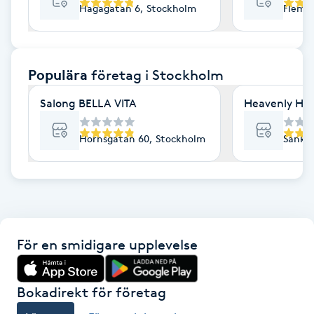
Hagagatan 6, Stockholm
Flemi
F
Face framing
Populära
företag
i Stockholm
Faceliftmassage
Salong BELLA VITA
Heavenly Hai
Fet hårbotten
Hornsgatan 60, Stockholm
Sankt 
Fettreducering
Fibromassage
För en smidigare upplevelse
Fillers
Fotmassage
Bokadirekt för företag