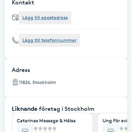
Cryoterapi
Kontakt
D
Lägg till epostadress
Damklippning
Lägg till telefonnummer
Dermapen
Diamantslipning
E
Adress
Enzympeeling
11826, Stockholm
Extensions
Liknande
företag
i Stockholm
Extensions borttagning
Catarinas Massage & Hälsa
Ung För evig
Eyeliner-tatuering