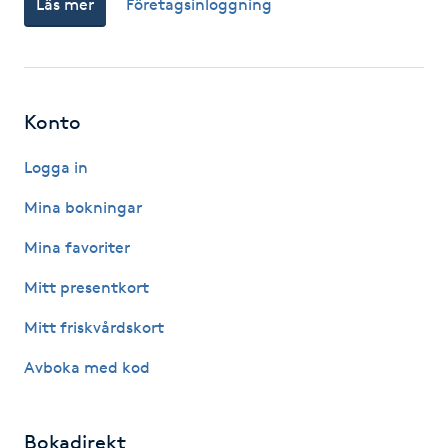
Läs mer
Företagsinloggning
Fotsvamp
Fotvård
Konto
Fransar
Logga in
Fransborttagning
Mina bokningar
Fransfärgning
Mina favoriter
Mitt presentkort
Fransförlängning
Mitt friskvårdskort
Fransförlängning Megavolym
Avboka med kod
Fransförlängning Volym
Bokadirekt