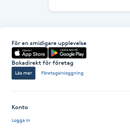
Cryoterapi
D
Damklippning
För en smidigare upplevelse
Dermapen
Diamantslipning
Bokadirekt för företag
E
Läs mer
Företagsinloggning
Enzympeeling
Extensions
Konto
Extensions borttagning
Logga in