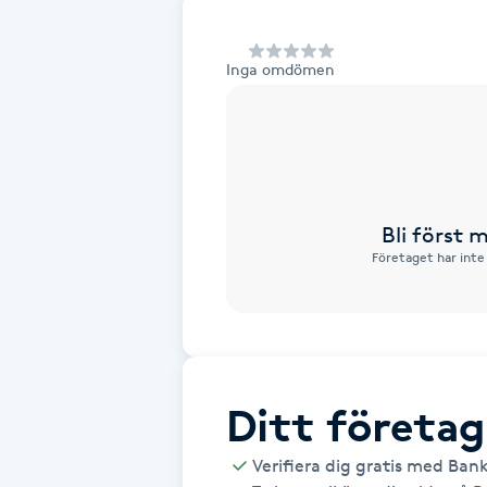
Alternativmedicin
Inga omdömen
Andningsmassage
Ansiktslyft utan kirurgi
Aromamassage
Bli först
Företaget har inte
Ashtanga Yoga
Ayurveda
Ayurvedisk Massage
Ditt företag
Ansiktsbehandling djuprengörande
Verifiera dig gratis med Ban
B