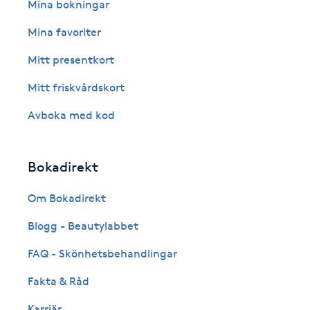
Eyeliner-tatuering
Mina bokningar
F
Mina favoriter
Face framing
Mitt presentkort
Mitt friskvårdskort
Faceliftmassage
Avboka med kod
Fet hårbotten
Bokadirekt
Fettreducering
Om Bokadirekt
Fibromassage
Blogg - Beautylabbet
Fillers
FAQ - Skönhetsbehandlingar
Fakta & Råd
Fotmassage
Karriär