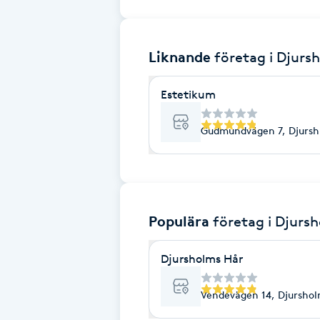
Brynformning
Liknande
företag
i Djurs
Brynfärgning
Estetikum
Brynplockning
Gudmundvägen 7, Djurs
Bröllopsuppsättning
C
Celluliter
Populära
företag
i Djurs
Coachning
Djursholms Hår
Color correction
Vendevägen 14, Djursho