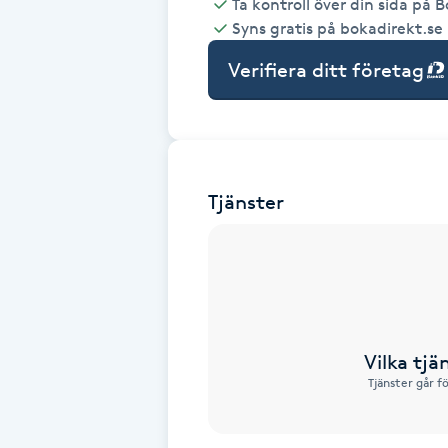
Ta kontroll över din sida på 
Syns gratis på bokadirekt.se
Babylights
Verifiera ditt företag
Balayage
Bambumassage
Tjänster
Barber
Barnklippning
BIAB
Vilka tjä
Blowout
Tjänster går f
Bottenfärg