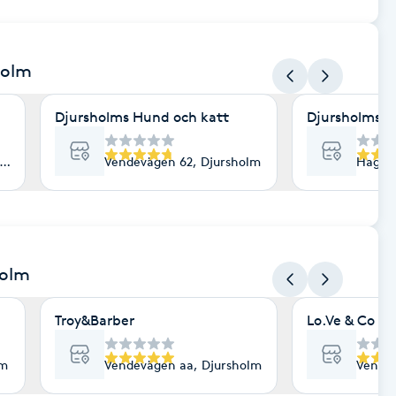
holm
Djursholms Hund och katt
Djursholms G
holm
Vendevägen 62, Djursholm
Hagbar
holm
Troy&Barber
Lo.Ve & Co . H
lm
Vendevägen aa, Djursholm
Vendev