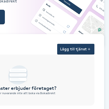
Bokadirekt
Lägg till tjänst
nster erbjuder företaget?
ör nuvarande inte att boka via Bokadirekt