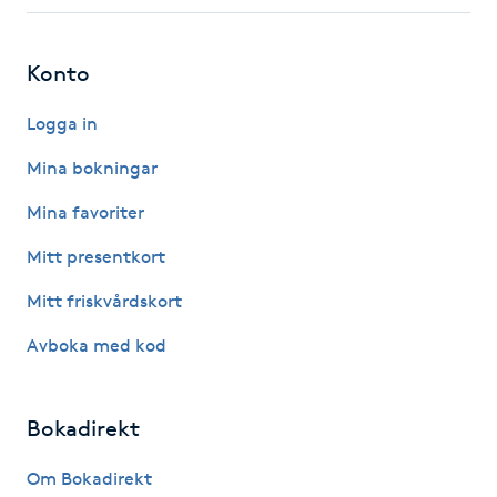
Fotsvamp
Konto
Fotvård
Logga in
Fransar
Mina bokningar
Fransborttagning
Mina favoriter
Mitt presentkort
Fransfärgning
Mitt friskvårdskort
Fransförlängning
Avboka med kod
Fransförlängning Megavolym
Bokadirekt
Fransförlängning Volym
Om Bokadirekt