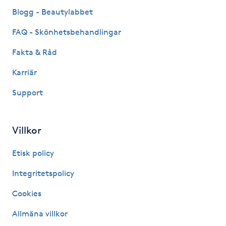
Fransk manikyr
Blogg - Beautylabbet
FAQ - Skönhetsbehandlingar
Fransrengöring
Fakta & Råd
Frekvensterapi
Karriär
Support
Friskvård
Friskvårdsmassage
Villkor
Frisör
Etisk policy
Integritetspolicy
Funktionsanalys
Cookies
Färgning
Allmäna villkor