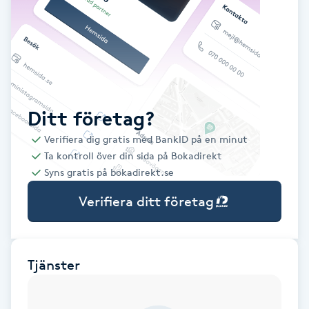
Babylights
Balayage
Bambumassage
Ditt företag?
Verifiera dig gratis med BankID på en minut
Barber
Ta kontroll över din sida på Bokadirekt
Syns gratis på bokadirekt.se
Barnklippning
Verifiera ditt företag
BIAB
Blowout
Tjänster
Bottenfärg