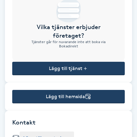
Brynformning
Vilka tjänster erbjuder
Brynfärgning
företaget?
Tjänster går för nuvarande inte att boka via
Brynplockning
Bokadirekt
Bröllopsuppsättning
Lägg till tjänst
C
Celluliter
Lägg till hemsida
Coachning
Color correction
Kontakt