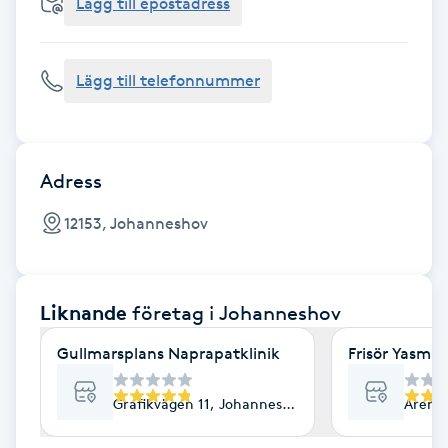
Cryoterapi
Lägg till epostadress
D
Lägg till telefonnummer
Damklippning
Dermapen
Adress
Diamantslipning
12153, Johanneshov
E
Enzympeeling
Liknande
företag
i Johanneshov
Extensions
Gullmarsplans Naprapatklinik
Frisör Yasmin
Extensions borttagning
Grafikvägen 11, Johanneshov
Arena
Eyeliner-tatuering