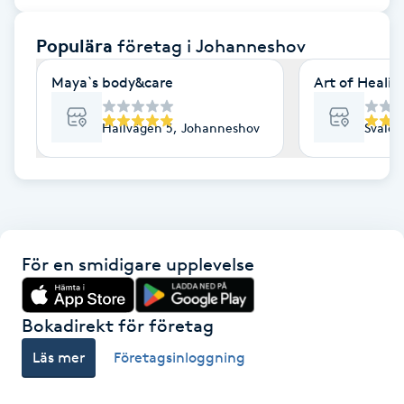
F
Populära
företag
i Johanneshov
Face framing
Maya`s body&care
Art of Healin
Faceliftmassage
Hallvägen 5, Johanneshov
Svalöv
Fet hårbotten
Fettreducering
För en smidigare upplevelse
Fibromassage
Fillers
Bokadirekt för företag
Läs mer
Företagsinloggning
Fotmassage