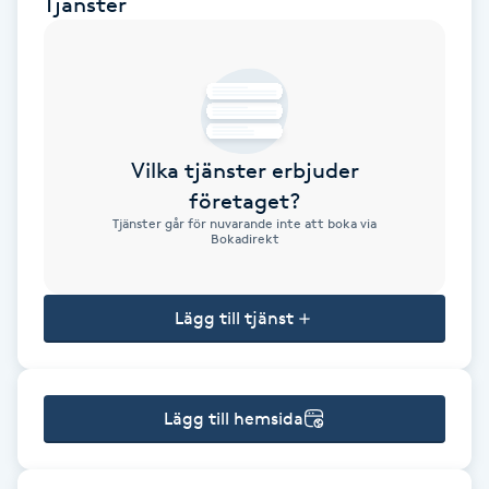
Tjänster
Brynformning
Brynfärgning
Brynplockning
Vilka tjänster erbjuder
företaget?
Bröllopsuppsättning
Tjänster går för nuvarande inte att boka via
Bokadirekt
C
Celluliter
Lägg till tjänst
Coachning
Lägg till hemsida
Color correction