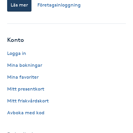
Läs mer
Företagsinloggning
Fotsvamp
Fotvård
Fransar
Konto
Logga in
Fransborttagning
Mina bokningar
Fransfärgning
Mina favoriter
Fransförlängning
Mitt presentkort
Mitt friskvårdskort
Fransförlängning Megavolym
Avboka med kod
Fransförlängning Volym