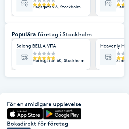
Hagagatan 6, Stockholm
Flemi
F
Face framing
Populära
företag
i Stockholm
Faceliftmassage
Salong BELLA VITA
Heavenly Hai
Fet hårbotten
Hornsgatan 60, Stockholm
Sankt 
Fettreducering
Fibromassage
Fillers
För en smidigare upplevelse
Fotmassage
Bokadirekt för företag