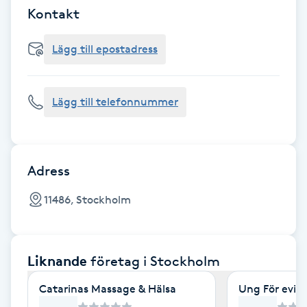
Cryoterapi
Kontakt
D
Lägg till epostadress
Damklippning
Dermapen
Lägg till telefonnummer
Diamantslipning
E
Adress
Enzympeeling
11486, Stockholm
Extensions
Liknande
företag
i Stockholm
Extensions borttagning
Catarinas Massage & Hälsa
Ung För evig
Eyeliner-tatuering