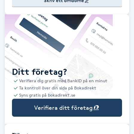
Skriv ett omdöme
Babylights
Balayage
Bambumassage
Barber
Ditt företag?
Barnklippning
Verifiera dig gratis med BankID på en minut
Ta kontroll över din sida på Bokadirekt
BIAB
Syns gratis på bokadirekt.se
Verifiera ditt företag
Blowout
Bottenfärg