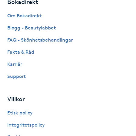
Bokadirekt
Fransk manikyr
Om Bokadirekt
Fransrengöring
Blogg - Beautylabbet
Frekvensterapi
FAQ - Skönhetsbehandlingar
Fakta & Råd
Friskvård
Karriär
Friskvårdsmassage
Support
Frisör
Villkor
Funktionsanalys
Etisk policy
Färgning
Integritetspolicy