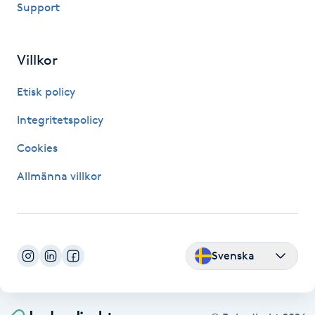
Support
Fransk manikyr
Fransrengöring
Villkor
Etisk policy
Frekvensterapi
Integritetspolicy
Friskvård
Cookies
Friskvårdsmassage
Allmänna villkor
Frisör
Funktionsanalys
Svenska
Färgning