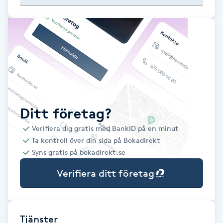
Babylights
Balayage
Bambumassage
Barber
Ditt företag?
Verifiera dig gratis med BankID på en minut
Barnklippning
Ta kontroll över din sida på Bokadirekt
Syns gratis på bokadirekt.se
BIAB
Verifiera ditt företag
Blowout
Bottenfärg
Tjänster