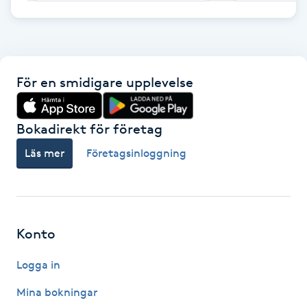
F
Face framing
För en smidigare upplevelse
Faceliftmassage
Bokadirekt för företag
Fet hårbotten
Läs mer
Företagsinloggning
Fettreducering
Fibromassage
Konto
Fillers
Logga in
Fotmassage
Mina bokningar