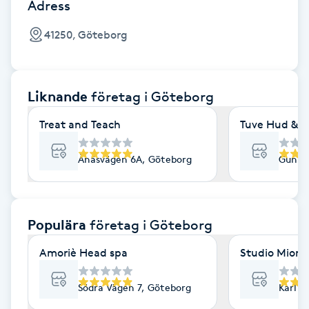
Cryoterapi
Adress
D
41250, Göteborg
Damklippning
Liknande
företag
i Göteborg
Dermapen
Treat and Teach
Tuve Hud & H
Diamantslipning
E
Ånäsvägen 6A, Göteborg
Gunne
Enzympeeling
Populära
företag
i Göteborg
Extensions
Amoriè Head spa
Studio Mione 
Extensions borttagning
Södra Vägen 7, Göteborg
Karl G
Eyeliner-tatuering