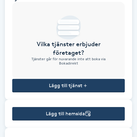
Brynformning
Brynfärgning
Vilka tjänster erbjuder
Brynplockning
företaget?
Tjänster går för nuvarande inte att boka via
Bröllopsuppsättning
Bokadirekt
C
Lägg till tjänst
Celluliter
Coachning
Lägg till hemsida
Color correction