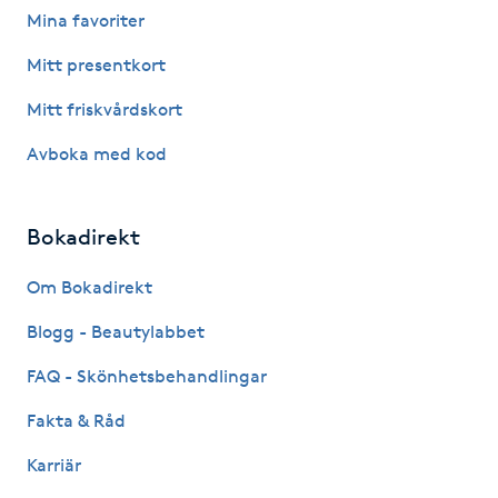
Mina favoriter
Fotsvamp
Mitt presentkort
Fotvård
Mitt friskvårdskort
Fransar
Avboka med kod
Fransborttagning
Bokadirekt
Fransfärgning
Om Bokadirekt
Blogg - Beautylabbet
Fransförlängning
FAQ - Skönhetsbehandlingar
Fransförlängning Megavolym
Fakta & Råd
Fransförlängning Volym
Karriär