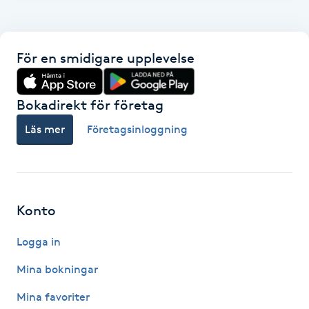
F
Face framing
För en smidigare upplevelse
Faceliftmassage
Bokadirekt för företag
Fet hårbotten
Läs mer
Företagsinloggning
Fettreducering
Fibromassage
Konto
Logga in
Fillers
Mina bokningar
Fotmassage
Mina favoriter