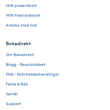
Fotsvamp
Mitt presentkort
Mitt friskvårdskort
Fotvård
Avboka med kod
Fransar
Bokadirekt
Fransborttagning
Om Bokadirekt
Fransfärgning
Blogg - Beautylabbet
Fransförlängning
FAQ - Skönhetsbehandlingar
Fakta & Råd
Fransförlängning Megavolym
Karriär
Fransförlängning Volym
Support