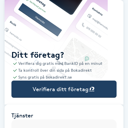
Babylights
Balayage
Bambumassage
Ditt företag?
Barber
Verifiera dig gratis med BankID på en minut
Ta kontroll över din sida på Bokadirekt
Barnklippning
Syns gratis på bokadirekt.se
Verifiera ditt företag
BIAB
Blowout
Tjänster
Bottenfärg