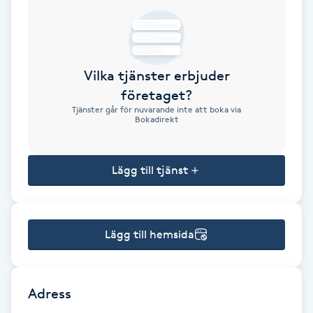
Brynformning
Brynfärgning
Vilka tjänster erbjuder
företaget?
Brynplockning
Tjänster går för nuvarande inte att boka via
Bokadirekt
Bröllopsuppsättning
C
Lägg till tjänst
Celluliter
Lägg till hemsida
Coachning
Color correction
Adress