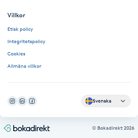
Fransk manikyr
Villkor
Fransrengöring
Etisk policy
Frekvensterapi
Integritetspolicy
Cookies
Friskvård
Allmäna villkor
Friskvårdsmassage
Frisör
Svenska
Funktionsanalys
Färgning
© Bokadirekt
2026