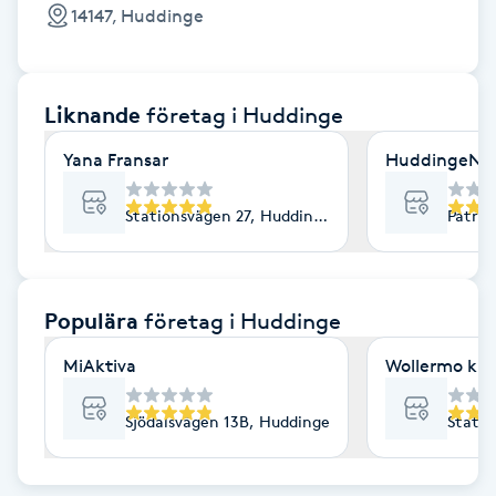
Cryoterapi
14147, Huddinge
D
Damklippning
Liknande
företag
i Huddinge
Dermapen
Yana Fransar
HuddingeNap
Diamantslipning
Stationsvägen 27, Huddinge
Patron
E
Enzympeeling
Populära
företag
i Huddinge
MiAktiva
Wollermo kiro
Extensions
Sjödalsvägen 13B, Huddinge
Statio
Extensions borttagning
Eyeliner-tatuering