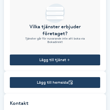
Brynformning
Brynfärgning
Vilka tjänster erbjuder
företaget?
Brynplockning
Tjänster går för nuvarande inte att boka via
Bokadirekt
Bröllopsuppsättning
C
Lägg till tjänst
Celluliter
Lägg till hemsida
Coachning
Color correction
Kontakt