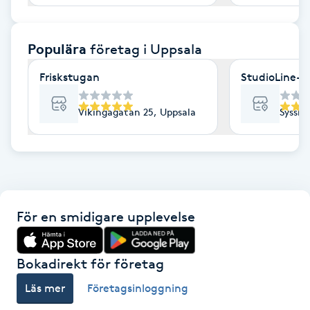
F
Populära
företag
i Uppsala
Face framing
Friskstugan
StudioLine- 
Faceliftmassage
Vikingagatan 25, Uppsala
Sysslo
Fet hårbotten
Fettreducering
Fibromassage
För en smidigare upplevelse
Fillers
Bokadirekt för företag
Fotmassage
Läs mer
Företagsinloggning