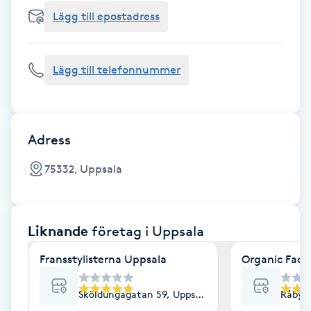
Cryoterapi
Lägg till epostadress
D
Damklippning
Lägg till telefonnummer
Dermapen
Diamantslipning
Adress
E
75332, Uppsala
Enzympeeling
Liknande
företag
i Uppsala
Extensions
Fransstylisterna Uppsala
Organic Face
Extensions borttagning
Sköldungagatan 59, Uppsala
Råbyvä
Eyeliner-tatuering