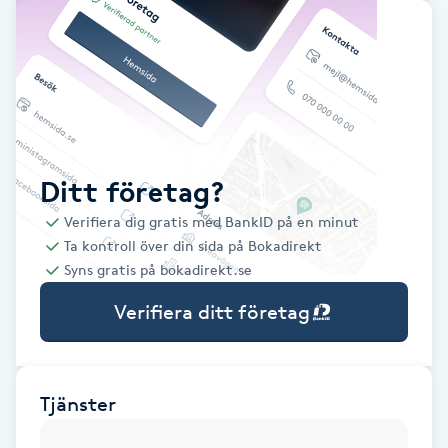
Babylights
Balayage
Bambumassage
Ditt företag?
Barber
Verifiera dig gratis med BankID på en minut
Ta kontroll över din sida på Bokadirekt
Barnklippning
Syns gratis på bokadirekt.se
Verifiera ditt företag
BIAB
Blowout
Tjänster
Bottenfärg