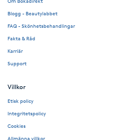
Om Bokadirekt
Fransk manikyr
Blogg - Beautylabbet
Fransrengöring
FAQ - Skönhetsbehandlingar
Fakta & Råd
Frekvensterapi
Karriär
Friskvård
Support
Friskvårdsmassage
Villkor
Frisör
Etisk policy
Funktionsanalys
Integritetspolicy
Cookies
Färgning
Allmänna villkor