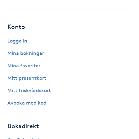
Fotsvamp
Fotvård
Konto
Fransar
Logga in
Mina bokningar
Fransborttagning
Mina favoriter
Fransfärgning
Mitt presentkort
Mitt friskvårdskort
Fransförlängning
Avboka med kod
Fransförlängning Megavolym
Bokadirekt
Fransförlängning Volym