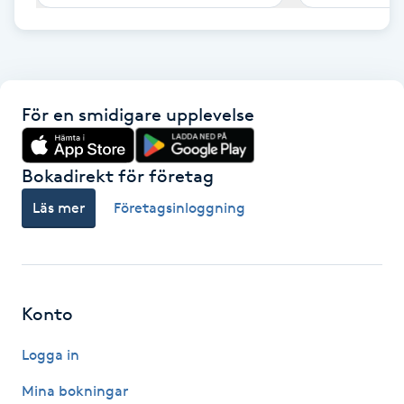
F
Face framing
För en smidigare upplevelse
Faceliftmassage
Fet hårbotten
Bokadirekt för företag
Läs mer
Företagsinloggning
Fettreducering
Fibromassage
Konto
Fillers
Logga in
Fotmassage
Mina bokningar