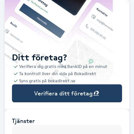
Babylights
Balayage
Bambumassage
Ditt företag?
Barber
Verifiera dig gratis med BankID på en minut
Ta kontroll över din sida på Bokadirekt
Barnklippning
Syns gratis på bokadirekt.se
Verifiera ditt företag
BIAB
Blowout
Tjänster
Bottenfärg