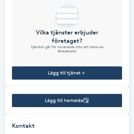
Brynformning
Brynfärgning
Vilka tjänster erbjuder
företaget?
Brynplockning
Tjänster går för nuvarande inte att boka via
Bokadirekt
Bröllopsuppsättning
C
Lägg till tjänst
Celluliter
Lägg till hemsida
Coachning
Color correction
Kontakt