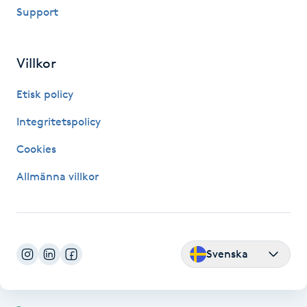
Support
Fransk manikyr
Fransrengöring
Villkor
Frekvensterapi
Etisk policy
Integritetspolicy
Friskvård
Cookies
Friskvårdsmassage
Allmänna villkor
Frisör
Funktionsanalys
Svenska
Färgning