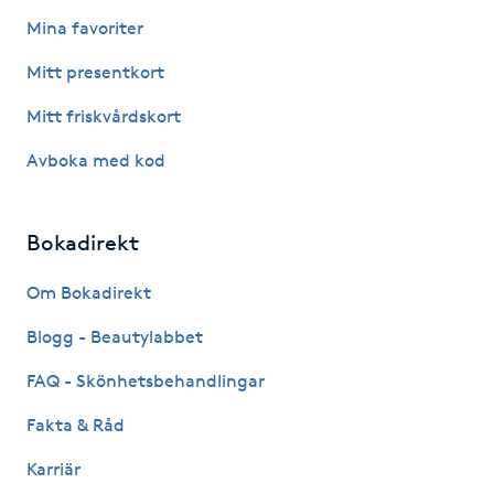
Fotsvamp
Mina favoriter
Mitt presentkort
Fotvård
Mitt friskvårdskort
Fransar
Avboka med kod
Fransborttagning
Bokadirekt
Fransfärgning
Om Bokadirekt
Fransförlängning
Blogg - Beautylabbet
FAQ - Skönhetsbehandlingar
Fransförlängning Megavolym
Fakta & Råd
Fransförlängning Volym
Karriär