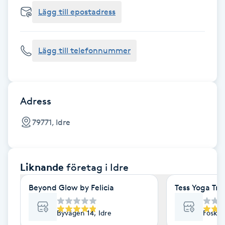
Cryoterapi
Lägg till epostadress
D
Damklippning
Lägg till telefonnummer
Dermapen
Diamantslipning
Adress
E
79771, Idre
Enzympeeling
Liknande
företag
i Idre
Extensions
Beyond Glow by Felicia
Tess Yoga Tr
Extensions borttagning
Byvägen 14, Idre
Foskro
Eyeliner-tatuering