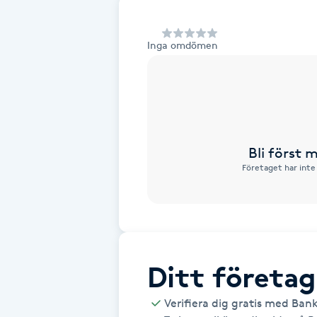
Alternativmedicin
Inga omdömen
Andningsmassage
Ansiktslyft utan kirurgi
Aromamassage
Bli först
Företaget har inte
Ashtanga Yoga
Ayurveda
Ayurvedisk Massage
Ditt företag
Ansiktsbehandling djuprengörande
Verifiera dig gratis med Ban
B