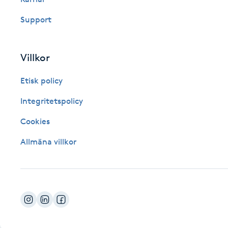
Fotsvamp
Support
Fotvård
Villkor
Fransar
Etisk policy
Fransborttagning
Integritetspolicy
Cookies
Fransfärgning
Allmäna villkor
Fransförlängning
Fransförlängning Megavolym
Fransförlängning Volym