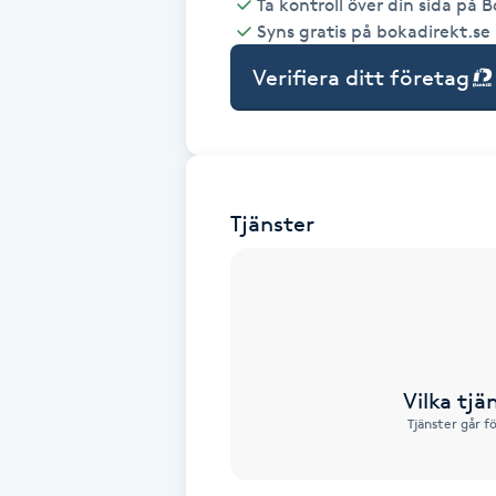
Ta kontroll över din sida på 
Syns gratis på bokadirekt.se
Babylights
Verifiera ditt företag
Balayage
Bambumassage
Tjänster
Barber
Barnklippning
BIAB
Vilka tjä
Blowout
Tjänster går f
Bottenfärg