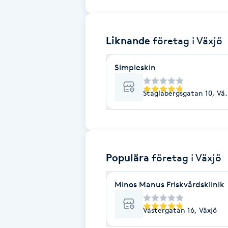
Brynformning
Liknande
företag
i Växjö
Brynfärgning
Simpleskin
Brynplockning
Staglabergsgatan 10, Väx
Bröllopsuppsättning
C
Celluliter
Populära
företag
i Växjö
Coachning
Minos Manus Friskvårdsklinik
Color correction
Västergatan 16, Växjö