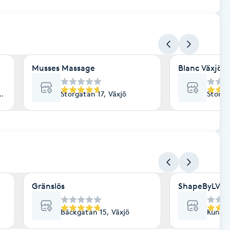
Musses Massage
Blanc Växjö
jö
Storgatan 17, Växjö
Storga
Gränslös
ShapeByLV
Bäckgatan 15, Växjö
Kungsg