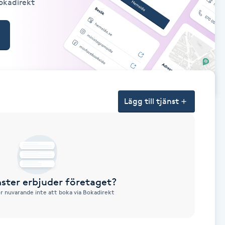
Bokadirekt
Lägg till tjänst
nster erbjuder företaget?
ör nuvarande inte att boka via Bokadirekt