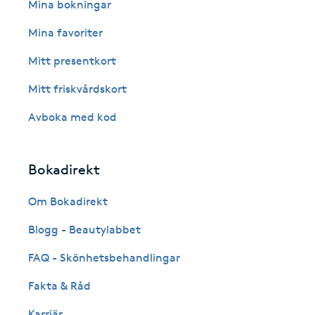
Eyeliner-tatuering
Mina bokningar
F
Mina favoriter
Face framing
Mitt presentkort
Mitt friskvårdskort
Faceliftmassage
Avboka med kod
Fet hårbotten
Bokadirekt
Fettreducering
Om Bokadirekt
Fibromassage
Blogg - Beautylabbet
Fillers
FAQ - Skönhetsbehandlingar
Fakta & Råd
Fotmassage
Karriär