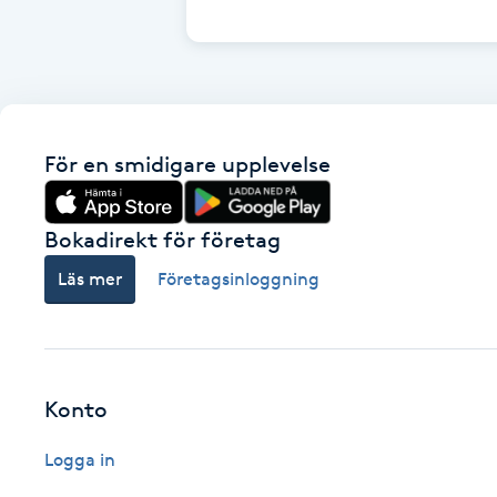
Cryoterapi
D
Damklippning
För en smidigare upplevelse
Dermapen
Diamantslipning
Bokadirekt för företag
E
Läs mer
Företagsinloggning
Enzympeeling
Extensions
Konto
Extensions borttagning
Logga in