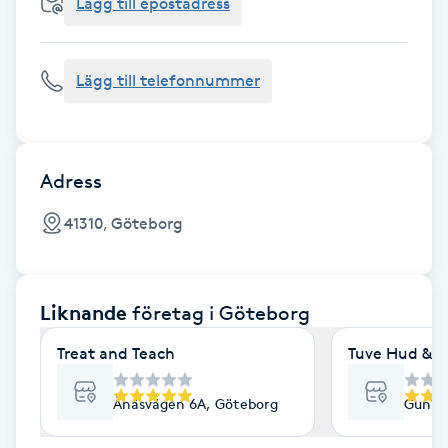
Cryoterapi
Lägg till epostadress
D
Lägg till telefonnummer
Damklippning
Dermapen
Adress
Diamantslipning
41310, Göteborg
E
Enzympeeling
Liknande
företag
i Göteborg
Extensions
Treat and Teach
Tuve Hud & H
Extensions borttagning
Ånäsvägen 6A, Göteborg
Gunne
Eyeliner-tatuering