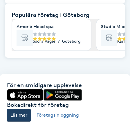
F
Populära
företag
i Göteborg
Face framing
Amoriè Head spa
Studio Mione 
Faceliftmassage
Södra Vägen 7, Göteborg
Karl G
Fet hårbotten
Fettreducering
För en smidigare upplevelse
Fibromassage
Fillers
Bokadirekt för företag
Läs mer
Företagsinloggning
Fotmassage