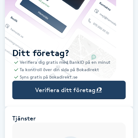
Babylights
Balayage
Bambumassage
Ditt företag?
Verifiera dig gratis med BankID på en minut
Barber
Ta kontroll över din sida på Bokadirekt
Syns gratis på bokadirekt.se
Barnklippning
Verifiera ditt företag
BIAB
Blowout
Tjänster
Bottenfärg