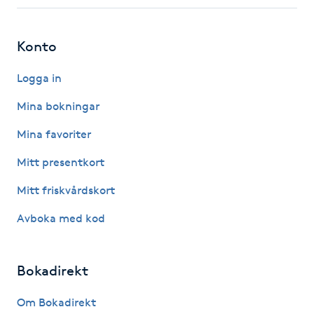
Fotsvamp
Konto
Fotvård
Logga in
Fransar
Mina bokningar
Fransborttagning
Mina favoriter
Mitt presentkort
Fransfärgning
Mitt friskvårdskort
Fransförlängning
Avboka med kod
Fransförlängning Megavolym
Bokadirekt
Fransförlängning Volym
Om Bokadirekt