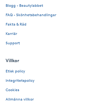
Fransk manikyr
Blogg - Beautylabbet
FAQ - Skönhetsbehandlingar
Fransrengöring
Fakta & Råd
Frekvensterapi
Karriär
Support
Friskvård
Friskvårdsmassage
Villkor
Frisör
Etisk policy
Integritetspolicy
Funktionsanalys
Cookies
Färgning
Allmänna villkor