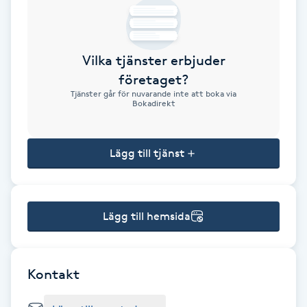
Brynformning
Vilka tjänster erbjuder
Brynfärgning
företaget?
Tjänster går för nuvarande inte att boka via
Brynplockning
Bokadirekt
Bröllopsuppsättning
Lägg till tjänst
C
Celluliter
Lägg till hemsida
Coachning
Color correction
Kontakt