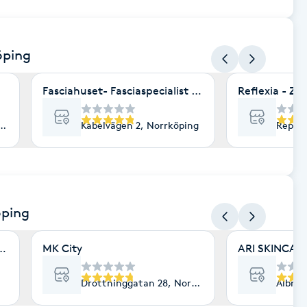
öping
Fasciahuset- Fasciaspecialist Ann Ericson
Reflexia - Zo
rköping
Kabelvägen 2, Norrköping
Repsla
öping
ård
MK City
ARI SKINCARE
Drottninggatan 28, Norrköping
Albrek