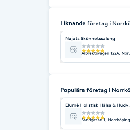
Brynformning
Liknande
företag
i Norrk
Brynfärgning
Najats Skönhetssalong
Brynplockning
Albrektsvägen 122A, Nor
Bröllopsuppsättning
C
Celluliter
Populära
företag
i Norrk
Coachning
Elumé Holistisk Hälsa & Hudv
Color correction
Sandgatan 1, Norrköping