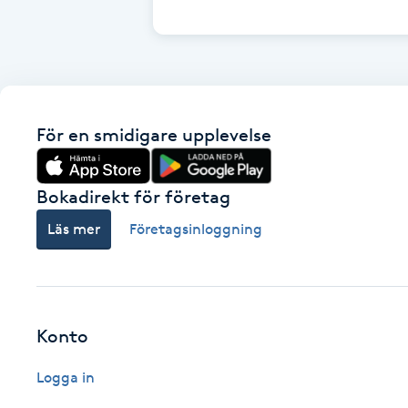
Cryoterapi
D
Damklippning
För en smidigare upplevelse
Dermapen
Diamantslipning
Bokadirekt för företag
E
Läs mer
Företagsinloggning
Enzympeeling
Extensions
Konto
Extensions borttagning
Logga in