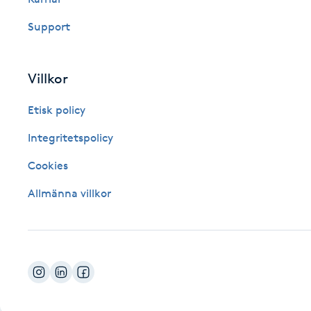
Fotsvamp
Support
Fotvård
Villkor
Fransar
Etisk policy
Fransborttagning
Integritetspolicy
Cookies
Fransfärgning
Allmänna villkor
Fransförlängning
Fransförlängning Megavolym
Fransförlängning Volym