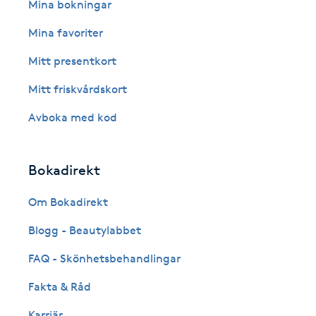
Eyeliner-tatuering
Mina bokningar
F
Mina favoriter
Face framing
Mitt presentkort
Mitt friskvårdskort
Faceliftmassage
Avboka med kod
Fet hårbotten
Bokadirekt
Fettreducering
Om Bokadirekt
Fibromassage
Blogg - Beautylabbet
Fillers
FAQ - Skönhetsbehandlingar
Fakta & Råd
Fotmassage
Karriär