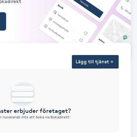
Bokadirekt
Lägg till tjänst
nster erbjuder företaget?
ör nuvarande inte att boka via Bokadirekt