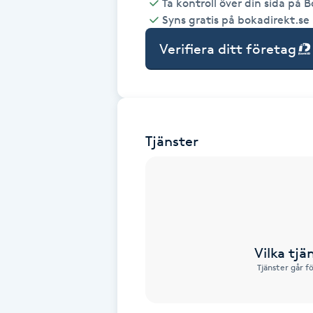
Ta kontroll över din sida på 
Syns gratis på bokadirekt.se
Babylights
Verifiera ditt företag
Balayage
Bambumassage
Tjänster
Barber
Barnklippning
BIAB
Vilka tjä
Blowout
Tjänster går f
Bottenfärg