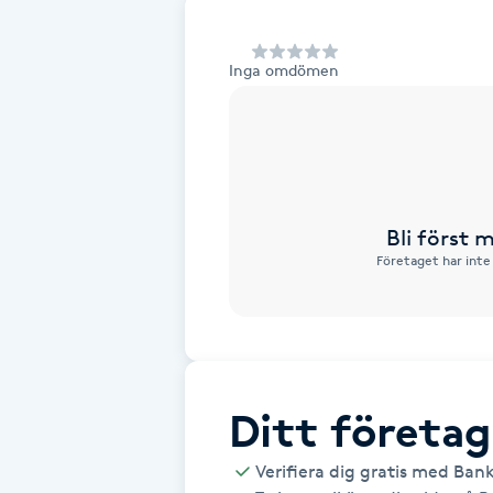
Alternativmedicin
Inga omdömen
Andningsmassage
Ansiktslyft utan kirurgi
Aromamassage
Bli först
Företaget har inte
Ashtanga Yoga
Ayurveda
Ayurvedisk Massage
Ditt företag
Ansiktsbehandling djuprengörande
Verifiera dig gratis med Ban
B