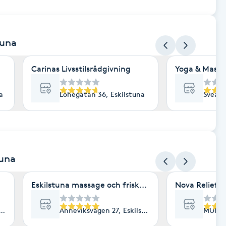
tuna
Carinas Livsstilsrådgivning
Yoga & Massa
a
Lohegatan 36, Eskilstuna
Sveavä
tuna
Eskilstuna massage och friskvård
Nova Relief 
una
Anneviksvägen 27, Eskilstuna
MUNKTE