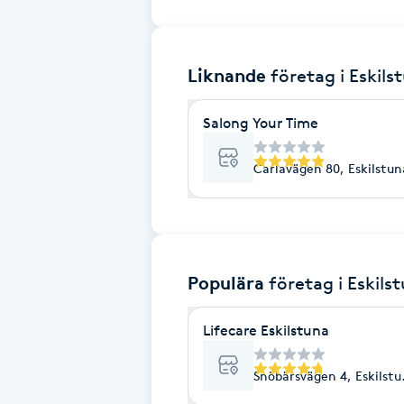
Brynformning
Liknande
företag
i Eskils
Brynfärgning
Salong Your Time
Brynplockning
Carlavägen 80, Eskilstun
Bröllopsuppsättning
C
Celluliter
Populära
företag
i Eskils
Coachning
Lifecare Eskilstuna
Color correction
Snöbärsvägen 4, Eskilst