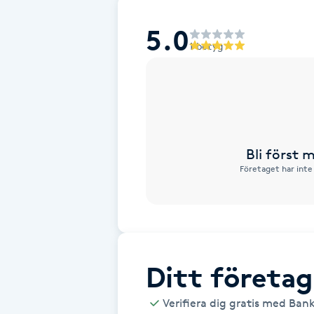
Alternativmedicin
5.0
1 betyg
Andningsmassage
Ansiktslyft utan kirurgi
Aromamassage
Bli först
Företaget har inte
Ashtanga Yoga
Ayurveda
Ayurvedisk Massage
Ditt företag
Ansiktsbehandling djuprengörande
Verifiera dig gratis med Ban
B