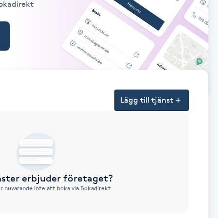
Bokadirekt
Lägg till tjänst
nster erbjuder företaget?
ör nuvarande inte att boka via Bokadirekt