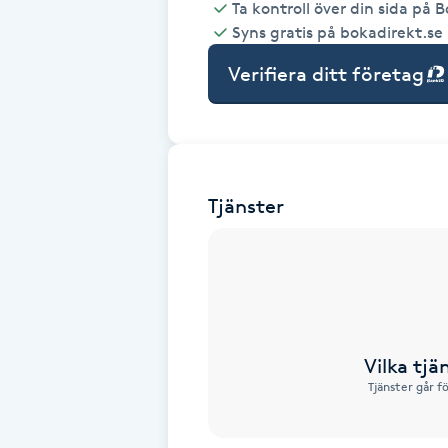
Ta kontroll över din sida på 
Syns gratis på bokadirekt.se
Babylights
Verifiera ditt företag
Balayage
Bambumassage
Tjänster
Barber
Barnklippning
BIAB
Vilka tjä
Blowout
Tjänster går f
Bottenfärg