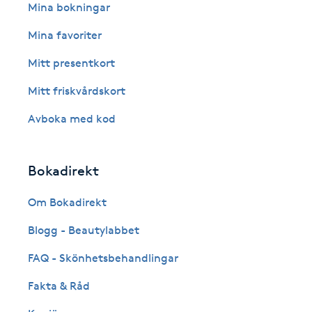
Eyeliner-tatuering
Mina bokningar
F
Mina favoriter
Face framing
Mitt presentkort
Mitt friskvårdskort
Faceliftmassage
Avboka med kod
Fet hårbotten
Bokadirekt
Fettreducering
Om Bokadirekt
Fibromassage
Blogg - Beautylabbet
Fillers
FAQ - Skönhetsbehandlingar
Fakta & Råd
Fotmassage