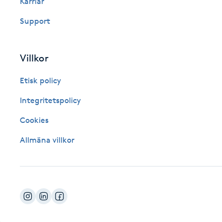
Karriär
Fotsvamp
Support
Fotvård
Villkor
Fransar
Etisk policy
Fransborttagning
Integritetspolicy
Cookies
Fransfärgning
Allmäna villkor
Fransförlängning
Fransförlängning Megavolym
Fransförlängning Volym