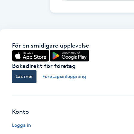
Cryoterapi
D
Damklippning
Dermapen
För en smidigare upplevelse
Diamantslipning
Bokadirekt för företag
E
Läs mer
Företagsinloggning
Enzympeeling
Extensions
Konto
Extensions borttagning
Logga in