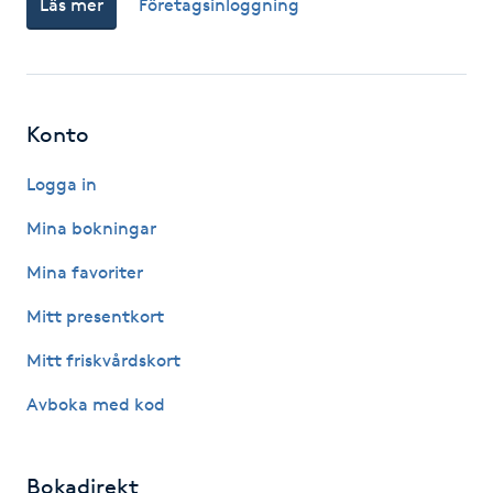
Läs mer
Företagsinloggning
Fotsvamp
Fotvård
Konto
Fransar
Logga in
Fransborttagning
Mina bokningar
Fransfärgning
Mina favoriter
Mitt presentkort
Fransförlängning
Mitt friskvårdskort
Fransförlängning Megavolym
Avboka med kod
Fransförlängning Volym
Bokadirekt