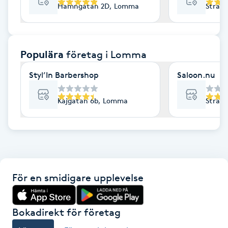
Hamngatan 2D, Lomma
Stran
F
Face framing
Populära
företag
i Lomma
Faceliftmassage
Styl’In Barbershop
Saloon.nu
Fet hårbotten
Kajgatan 6b, Lomma
Stran
Fettreducering
Fibromassage
För en smidigare upplevelse
Fillers
Fotmassage
Bokadirekt för företag