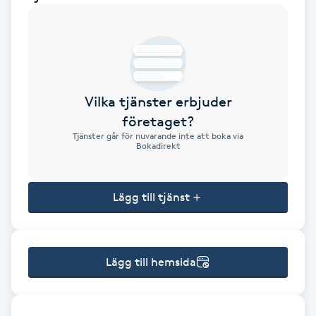
Brynformning
Brynfärgning
Vilka tjänster erbjuder
Brynplockning
företaget?
Tjänster går för nuvarande inte att boka via
Bröllopsuppsättning
Bokadirekt
C
Lägg till tjänst
Celluliter
Coachning
Lägg till hemsida
Color correction