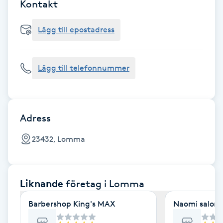
Cryoterapi
Kontakt
D
Lägg till epostadress
Damklippning
Lägg till telefonnummer
Dermapen
Diamantslipning
E
Adress
Enzympeeling
23432, Lomma
Extensions
Liknande
företag
i Lomma
Extensions borttagning
Barbershop King's MAX
Naomi salon
Eyeliner-tatuering