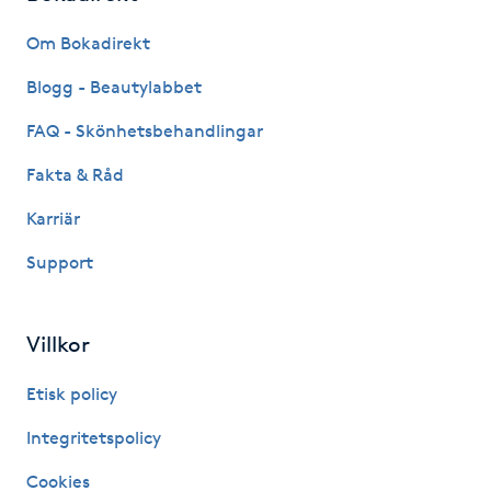
Fransk manikyr
Om Bokadirekt
Fransrengöring
Blogg - Beautylabbet
FAQ - Skönhetsbehandlingar
Frekvensterapi
Fakta & Råd
Friskvård
Karriär
Support
Friskvårdsmassage
Frisör
Villkor
Funktionsanalys
Etisk policy
Integritetspolicy
Färgning
Cookies