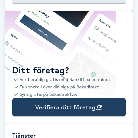
Babylights
Balayage
Bambumassage
Barber
Ditt företag?
Verifiera dig gratis med BankID på en minut
Barnklippning
Ta kontroll över din sida på Bokadirekt
Syns gratis på bokadirekt.se
BIAB
Verifiera ditt företag
Blowout
Bottenfärg
Tjänster