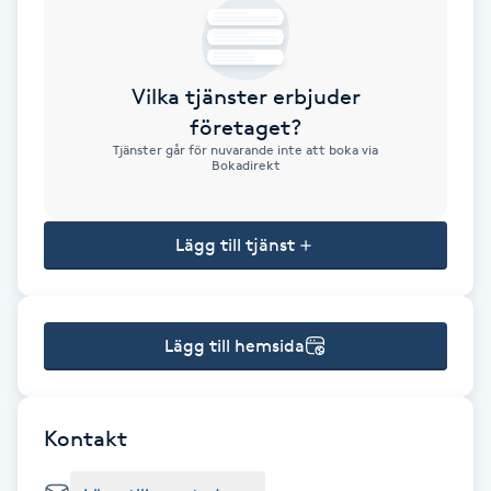
Brynformning
Vilka tjänster erbjuder
Brynfärgning
företaget?
Tjänster går för nuvarande inte att boka via
Brynplockning
Bokadirekt
Bröllopsuppsättning
Lägg till tjänst
C
Celluliter
Lägg till hemsida
Coachning
Color correction
Kontakt