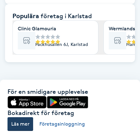
F
Populära
företag
i Karlstad
Face framing
Clinic Glamouria
Wermlandskl
Faceliftmassage
Packhusallén 6J, Karlstad
Hamng
Fet hårbotten
Fettreducering
För en smidigare upplevelse
Fibromassage
Fillers
Bokadirekt för företag
Läs mer
Företagsinloggning
Fotmassage