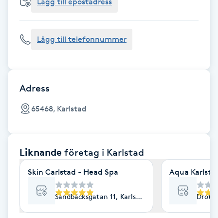
Cryoterapi
Lägg till epostadress
D
Lägg till telefonnummer
Damklippning
Dermapen
Adress
Diamantslipning
65468, Karlstad
E
Enzympeeling
Liknande
företag
i Karlstad
Extensions
Skin Carlstad - Head Spa
Aqua Karlsta
Extensions borttagning
Sandbäcksgatan 11, Karlstad
Drottn
Eyeliner-tatuering