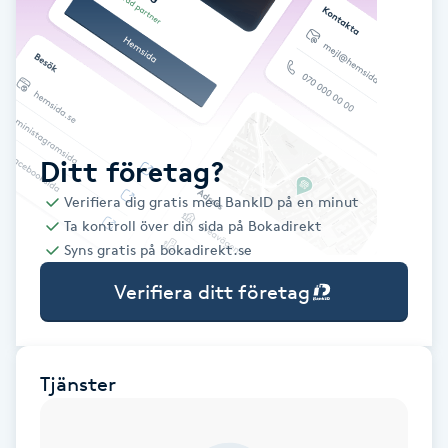
Babylights
Balayage
Bambumassage
Ditt företag?
Verifiera dig gratis med BankID på en minut
Barber
Ta kontroll över din sida på Bokadirekt
Syns gratis på bokadirekt.se
Barnklippning
Verifiera ditt företag
BIAB
Blowout
Tjänster
Bottenfärg