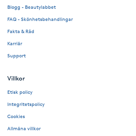
Fransk manikyr
Blogg - Beautylabbet
FAQ - Skönhetsbehandlingar
Fransrengöring
Fakta & Råd
Frekvensterapi
Karriär
Support
Friskvård
Friskvårdsmassage
Villkor
Frisör
Etisk policy
Integritetspolicy
Funktionsanalys
Cookies
Färgning
Allmäna villkor