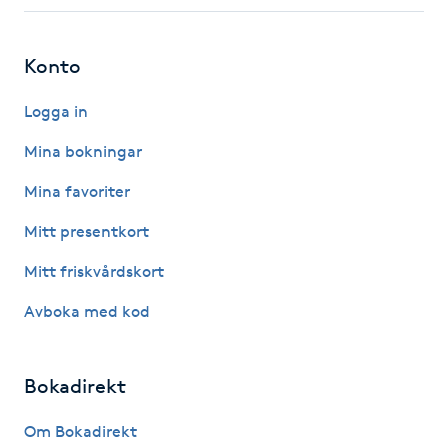
Fotsvamp
Konto
Fotvård
Logga in
Fransar
Mina bokningar
Fransborttagning
Mina favoriter
Mitt presentkort
Fransfärgning
Mitt friskvårdskort
Fransförlängning
Avboka med kod
Fransförlängning Megavolym
Bokadirekt
Fransförlängning Volym
Om Bokadirekt