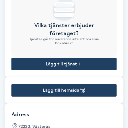
Brynformning
Vilka tjänster erbjuder
Brynfärgning
företaget?
Tjänster går för nuvarande inte att boka via
Brynplockning
Bokadirekt
Bröllopsuppsättning
Lägg till tjänst
C
Celluliter
Lägg till hemsida
Coachning
Color correction
Adress
72220, Västerås