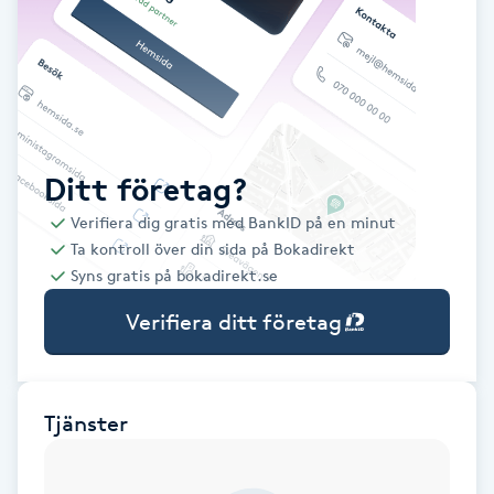
Babylights
Balayage
Bambumassage
Ditt företag?
Verifiera dig gratis med BankID på en minut
Barber
Ta kontroll över din sida på Bokadirekt
Syns gratis på bokadirekt.se
Barnklippning
Verifiera ditt företag
BIAB
Blowout
Tjänster
Bottenfärg