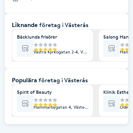
Cryoterapi
D
Liknande
företag
i Västerås
Damklippning
Bäcklunds frisörer
Salong Hantv
Dermapen
Västra Kyrkogatan 2-4, Västerås
Hantve
Diamantslipning
E
Populära
företag
i Västerås
Enzympeeling
Spirit of Beauty
Klinik Esthe
Extensions
Hammarbygatan 4, Västerås
Odensv
Extensions borttagning
Eyeliner-tatuering