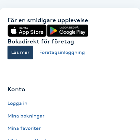
F
För en smidigare upplevelse
Face framing
Bokadirekt för företag
Faceliftmassage
Läs mer
Företagsinloggning
Fet hårbotten
Fettreducering
Konto
Fibromassage
Logga in
Fillers
Mina bokningar
Mina favoriter
Fotmassage