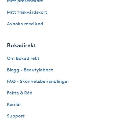
Mitt presentkort
Fotsvamp
Mitt friskvårdskort
Fotvård
Avboka med kod
Fransar
Bokadirekt
Fransborttagning
Om Bokadirekt
Blogg - Beautylabbet
Fransfärgning
FAQ - Skönhetsbehandlingar
Fransförlängning
Fakta & Råd
Fransförlängning Megavolym
Karriär
Support
Fransförlängning Volym