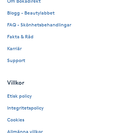
Om Bokadirekt
Fransk manikyr
Blogg - Beautylabbet
Fransrengöring
FAQ - Skönhetsbehandlingar
Fakta & Råd
Frekvensterapi
Karriär
Friskvård
Support
Friskvårdsmassage
Villkor
Frisör
Etisk policy
Funktionsanalys
Integritetspolicy
Cookies
Färgning
Allmänna villkor