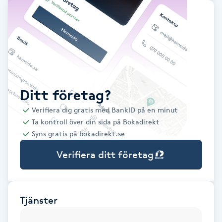
Babylights
Balayage
Bambumassage
Ditt företag?
Barber
Verifiera dig gratis med BankID på en minut
Ta kontroll över din sida på Bokadirekt
Barnklippning
Syns gratis på bokadirekt.se
Verifiera ditt företag
BIAB
Blowout
Tjänster
Bottenfärg