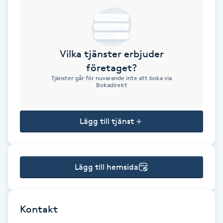
Brynformning
Brynfärgning
Vilka tjänster erbjuder
företaget?
Brynplockning
Tjänster går för nuvarande inte att boka via
Bokadirekt
Bröllopsuppsättning
C
Lägg till tjänst
Celluliter
Lägg till hemsida
Coachning
Color correction
Kontakt