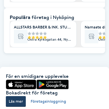
F
Populära
företag
i Nyköping
Face framing
ALLSTARS BARBER & INK. STUDIO
Namaste din t
Faceliftmassage
Östra Kyrkogatan 44, Nyköping
Östra
Fet hårbotten
Fettreducering
Fibromassage
För en smidigare upplevelse
Fillers
Bokadirekt för företag
Fotmassage
Läs mer
Företagsinloggning