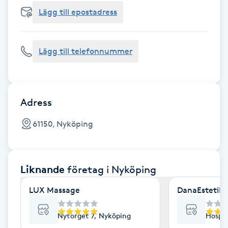
Cryoterapi
Lägg till epostadress
D
Damklippning
Lägg till telefonnummer
Dermapen
Diamantslipning
Adress
E
61150, Nyköping
Enzympeeling
Liknande
företag
i Nyköping
Extensions
LUX Massage
DanaEstetik 
Extensions borttagning
Nytorget 7, Nyköping
Hospit
Eyeliner-tatuering