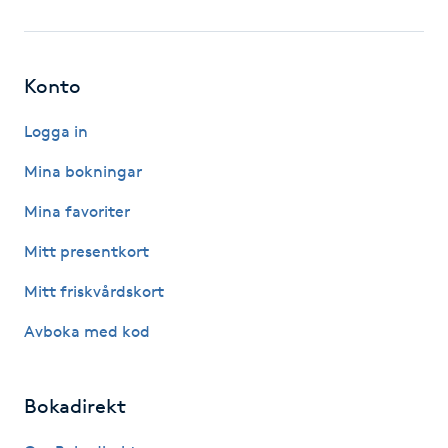
Fotsvamp
Fotvård
Konto
Fransar
Logga in
Mina bokningar
Fransborttagning
Mina favoriter
Fransfärgning
Mitt presentkort
Mitt friskvårdskort
Fransförlängning
Avboka med kod
Fransförlängning Megavolym
Bokadirekt
Fransförlängning Volym