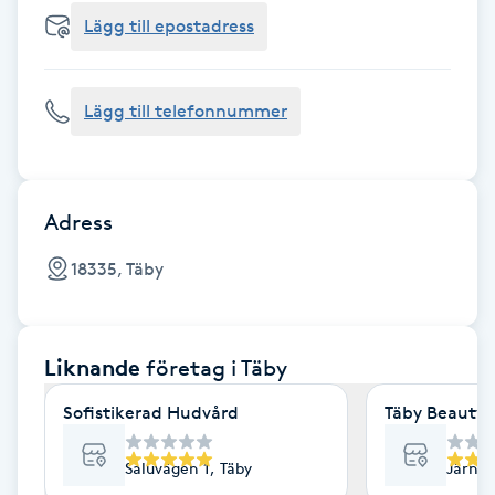
Cryoterapi
Lägg till epostadress
D
Damklippning
Lägg till telefonnummer
Dermapen
Diamantslipning
Adress
E
18335, Täby
Enzympeeling
Liknande
företag
i Täby
Extensions
Sofistikerad Hudvård
Täby Beauty 
Extensions borttagning
Saluvägen 1, Täby
Järnvä
Eyeliner-tatuering