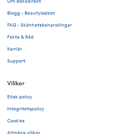
Om Bokadirekt
Fransk manikyr
Blogg - Beautylabbet
Fransrengöring
FAQ - Skönhetsbehandlingar
Fakta & Råd
Frekvensterapi
Karriär
Friskvård
Support
Friskvårdsmassage
Villkor
Frisör
Etisk policy
Funktionsanalys
Integritetspolicy
Cookies
Färgning
Allmäna villkor