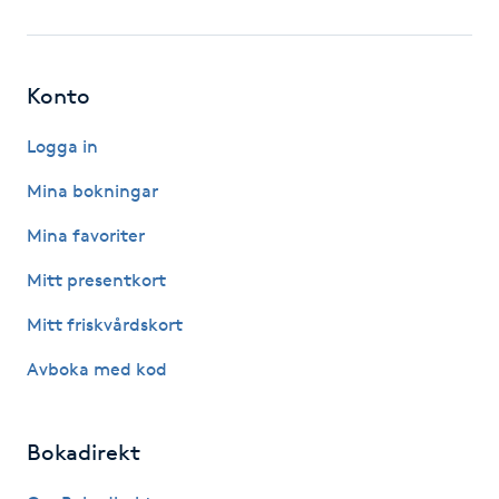
Fotsvamp
Fotvård
Konto
Fransar
Logga in
Mina bokningar
Fransborttagning
Mina favoriter
Fransfärgning
Mitt presentkort
Mitt friskvårdskort
Fransförlängning
Avboka med kod
Fransförlängning Megavolym
Bokadirekt
Fransförlängning Volym