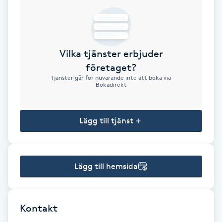
Brynformning
Brynfärgning
Vilka tjänster erbjuder
företaget?
Brynplockning
Tjänster går för nuvarande inte att boka via
Bokadirekt
Bröllopsuppsättning
C
Lägg till tjänst
Celluliter
Lägg till hemsida
Coachning
Color correction
Kontakt