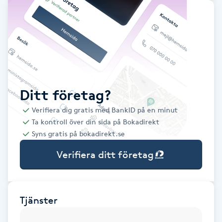
Babylights
Balayage
Bambumassage
Ditt företag?
Barber
Verifiera dig gratis med BankID på en minut
Ta kontroll över din sida på Bokadirekt
Barnklippning
Syns gratis på bokadirekt.se
Verifiera ditt företag
BIAB
Blowout
Tjänster
Bottenfärg