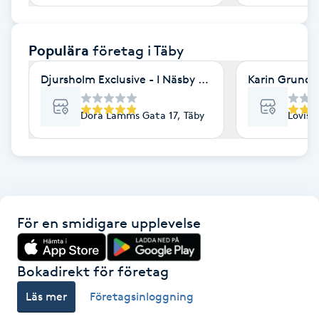
F
Populära
företag
i Täby
Face framing
Djursholm Exclusive - I Näsby Slott Gym & Wellness
Karin Grundle
Faceliftmassage
Dora Lamms Gata 17, Täby
Lovise
Fet hårbotten
Fettreducering
Fibromassage
För en smidigare upplevelse
Fillers
Bokadirekt för företag
Fotmassage
Läs mer
Företagsinloggning