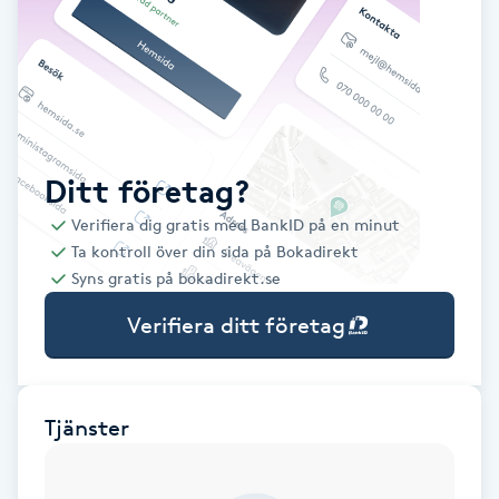
Babylights
Balayage
Bambumassage
Ditt företag?
Verifiera dig gratis med BankID på en minut
Barber
Ta kontroll över din sida på Bokadirekt
Syns gratis på bokadirekt.se
Barnklippning
Verifiera ditt företag
BIAB
Blowout
Tjänster
Bottenfärg