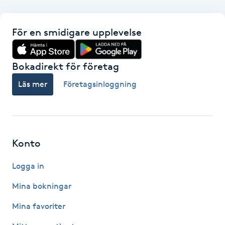
F
För en smidigare upplevelse
Face framing
Bokadirekt för företag
Faceliftmassage
Läs mer
Företagsinloggning
Fet hårbotten
Fettreducering
Konto
Fibromassage
Logga in
Fillers
Mina bokningar
Mina favoriter
Fotmassage