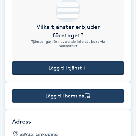
Brynformning
Vilka tjänster erbjuder
Brynfärgning
företaget?
Tjänster går för nuvarande inte att boka via
Brynplockning
Bokadirekt
Bröllopsuppsättning
Lägg till tjänst
C
Celluliter
Lägg till hemsida
Coachning
Color correction
Adress
58933, Linköping