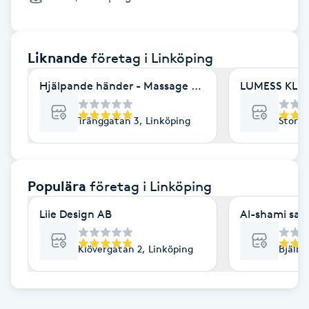
Cryoterapi
D
Liknande
företag
i Linköping
Damklippning
Hjälpande händer - Massage & friskvård
LUMESS KLINI
Dermapen
Tränggatan 3, Linköping
Storga
Diamantslipning
E
Populära
företag
i Linköping
Enzympeeling
Liie Design AB
Al-shami sal
Extensions
Klövergatan 2, Linköping
Bjälbo
Extensions borttagning
Eyeliner-tatuering