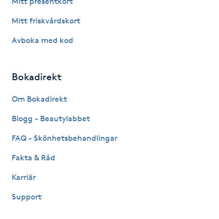
Mitt presentkort
Fotsvamp
Mitt friskvårdskort
Fotvård
Avboka med kod
Fransar
Bokadirekt
Fransborttagning
Om Bokadirekt
Blogg - Beautylabbet
Fransfärgning
FAQ - Skönhetsbehandlingar
Fransförlängning
Fakta & Råd
Fransförlängning Megavolym
Karriär
Support
Fransförlängning Volym