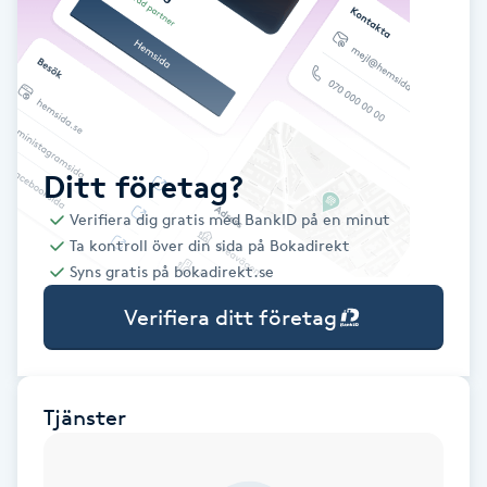
Babylights
Balayage
Bambumassage
Ditt företag?
Verifiera dig gratis med BankID på en minut
Barber
Ta kontroll över din sida på Bokadirekt
Syns gratis på bokadirekt.se
Barnklippning
Verifiera ditt företag
BIAB
Blowout
Tjänster
Bottenfärg