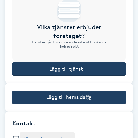
Brynformning
Vilka tjänster erbjuder
Brynfärgning
företaget?
Tjänster går för nuvarande inte att boka via
Brynplockning
Bokadirekt
Bröllopsuppsättning
Lägg till tjänst
C
Celluliter
Lägg till hemsida
Coachning
Color correction
Kontakt