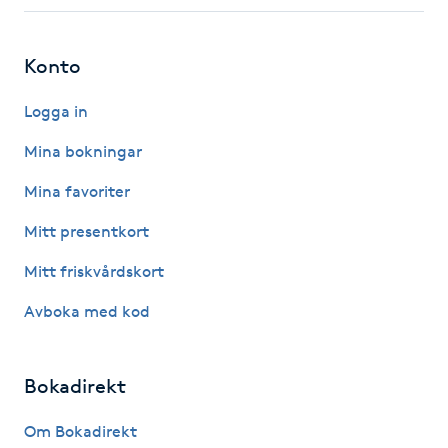
Fotsvamp
Konto
Fotvård
Logga in
Fransar
Mina bokningar
Fransborttagning
Mina favoriter
Mitt presentkort
Fransfärgning
Mitt friskvårdskort
Fransförlängning
Avboka med kod
Fransförlängning Megavolym
Bokadirekt
Fransförlängning Volym
Om Bokadirekt