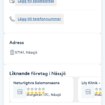
Cryoterapi
Lägg till epostadress
D
Lägg till telefonnummer
Damklippning
Dermapen
Adress
Diamantslipning
57141, Nässjö
E
Enzympeeling
Liknande
företag
i Nässjö
Extensions
Naturligtvis Salomonssons
Lily Klinik - N
Extensions borttagning
Storgatan 17C, Nässjö
Indust
Eyeliner-tatuering