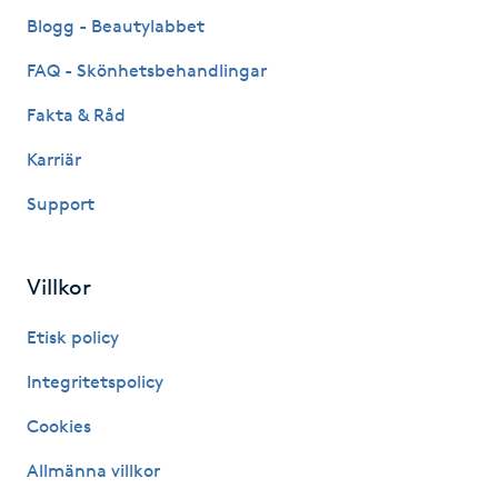
Fransk manikyr
Blogg - Beautylabbet
FAQ - Skönhetsbehandlingar
Fransrengöring
Fakta & Råd
Frekvensterapi
Karriär
Support
Friskvård
Friskvårdsmassage
Villkor
Frisör
Etisk policy
Integritetspolicy
Funktionsanalys
Cookies
Färgning
Allmänna villkor