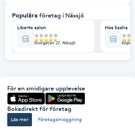
F
Populära
företag
i Nässjö
Face framing
Liberte salon
Hos Sasha
Faceliftmassage
Storgatan 27, Nässjö
Köpma
Fet hårbotten
Fettreducering
För en smidigare upplevelse
Fibromassage
Fillers
Bokadirekt för företag
Läs mer
Företagsinloggning
Fotmassage