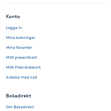
Fotsvamp
Konto
Fotvård
Logga in
Fransar
Mina bokningar
Fransborttagning
Mina favoriter
Mitt presentkort
Fransfärgning
Mitt friskvårdskort
Fransförlängning
Avboka med kod
Fransförlängning Megavolym
Bokadirekt
Fransförlängning Volym
Om Bokadirekt