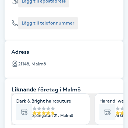
Cryoterapi
Lägg till epostadress
D
Lägg till telefonnummer
Damklippning
Dermapen
Adress
Diamantslipning
21148, Malmö
E
Enzympeeling
Liknande
företag
i Malmö
Extensions
Dark & Bright haircouture
Harandi well
Extensions borttagning
Spångatan 21, Malmö
Arkit
Eyeliner-tatuering