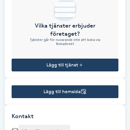
Brynformning
Vilka tjänster erbjuder
Brynfärgning
företaget?
Tjänster går för nuvarande inte att boka via
Brynplockning
Bokadirekt
Bröllopsuppsättning
Lägg till tjänst
C
Celluliter
Lägg till hemsida
Coachning
Color correction
Kontakt