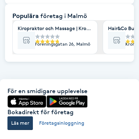
F
Populära
företag
i Malmö
Face framing
Kiropraktor och Massage | Kroppia
Hair&Co Burl
Faceliftmassage
Föreningsgatan 26, Malmö
Kronet
Fet hårbotten
Fettreducering
För en smidigare upplevelse
Fibromassage
Fillers
Bokadirekt för företag
Läs mer
Företagsinloggning
Fotmassage