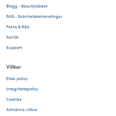
Fransk manikyr
Blogg - Beautylabbet
FAQ - Skönhetsbehandlingar
Fransrengöring
Fakta & Råd
Frekvensterapi
Karriär
Support
Friskvård
Friskvårdsmassage
Villkor
Frisör
Etisk policy
Integritetspolicy
Funktionsanalys
Cookies
Färgning
Allmänna villkor