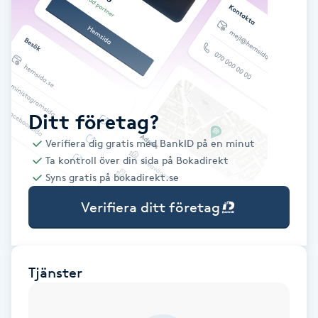
Babylights
Balayage
Bambumassage
Ditt företag?
Verifiera dig gratis med BankID på en minut
Barber
Ta kontroll över din sida på Bokadirekt
Syns gratis på bokadirekt.se
Barnklippning
Verifiera ditt företag
BIAB
Blowout
Tjänster
Bottenfärg