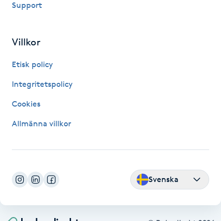
Support
Fransk manikyr
Fransrengöring
Villkor
Etisk policy
Frekvensterapi
Integritetspolicy
Friskvård
Cookies
Friskvårdsmassage
Allmänna villkor
Frisör
Funktionsanalys
Svenska
Färgning