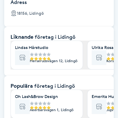
Cryoterapi
Adress
D
18156, Lidingö
Damklippning
Liknande
företag
i Lidingö
Dermapen
Lindas Hårstudio
Ulrika Rosan
Diamantslipning
E
Herserudsvägen 12, Lidingö
Korsfa
Enzympeeling
Populära
företag
i Lidingö
Extensions
Oh Lash&Brow Design
Emerita Hund
Extensions borttagning
Åkerbärsvägen 1, Lidingö
Jupite
Eyeliner-tatuering