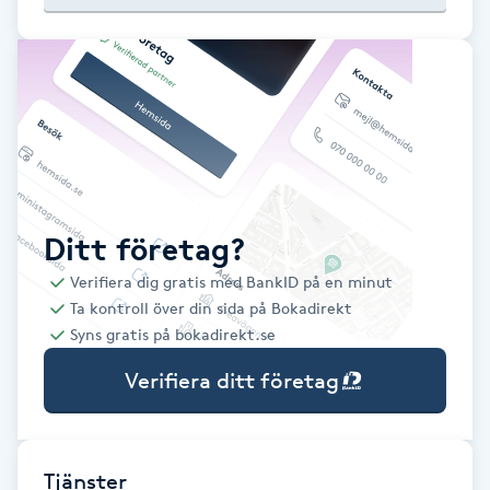
Babylights
Balayage
Bambumassage
Barber
Ditt företag?
Verifiera dig gratis med BankID på en minut
Barnklippning
Ta kontroll över din sida på Bokadirekt
Syns gratis på bokadirekt.se
BIAB
Verifiera ditt företag
Blowout
Bottenfärg
Tjänster