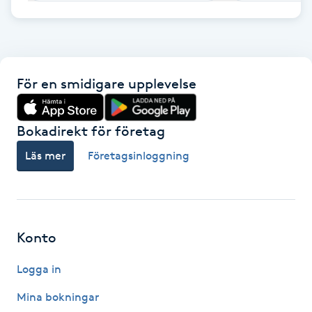
F
Face framing
För en smidigare upplevelse
Faceliftmassage
Bokadirekt för företag
Fet hårbotten
Läs mer
Företagsinloggning
Fettreducering
Fibromassage
Konto
Fillers
Logga in
Fotmassage
Mina bokningar