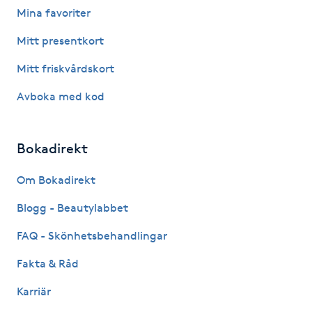
Mina favoriter
Fotsvamp
Mitt presentkort
Fotvård
Mitt friskvårdskort
Fransar
Avboka med kod
Fransborttagning
Bokadirekt
Fransfärgning
Om Bokadirekt
Blogg - Beautylabbet
Fransförlängning
FAQ - Skönhetsbehandlingar
Fransförlängning Megavolym
Fakta & Råd
Fransförlängning Volym
Karriär