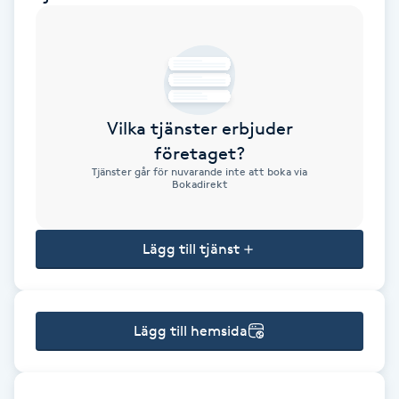
Brynformning
Brynfärgning
Vilka tjänster erbjuder
Brynplockning
företaget?
Tjänster går för nuvarande inte att boka via
Bröllopsuppsättning
Bokadirekt
C
Lägg till tjänst
Celluliter
Coachning
Lägg till hemsida
Color correction