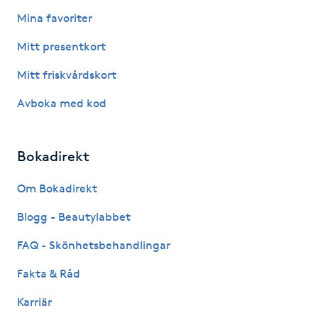
Fotsvamp
Mina favoriter
Mitt presentkort
Fotvård
Mitt friskvårdskort
Fransar
Avboka med kod
Fransborttagning
Bokadirekt
Fransfärgning
Om Bokadirekt
Fransförlängning
Blogg - Beautylabbet
FAQ - Skönhetsbehandlingar
Fransförlängning Megavolym
Fakta & Råd
Fransförlängning Volym
Karriär