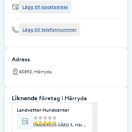
Cryoterapi
Lägg till epostadress
D
Damklippning
Lägg till telefonnummer
Dermapen
Diamantslipning
Adress
E
43892, Härryda
Enzympeeling
Liknande
företag
i Härryda
Extensions
Landvetter Hundcenter
Extensions borttagning
DANSEREDS GÅRD 3, Härryda
Eyeliner-tatuering