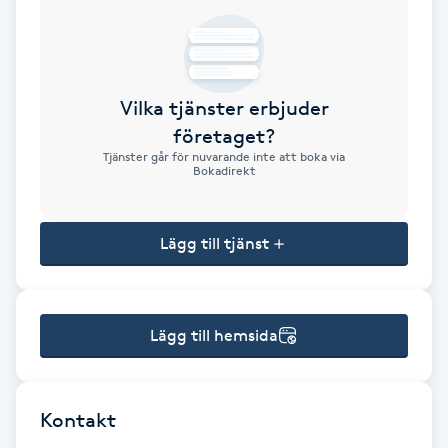
Brynformning
Brynfärgning
Vilka tjänster erbjuder
företaget?
Brynplockning
Tjänster går för nuvarande inte att boka via
Bokadirekt
Bröllopsuppsättning
C
Lägg till tjänst
Celluliter
Lägg till hemsida
Coachning
Color correction
Kontakt