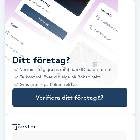
Babylights
Balayage
Bambumassage
Ditt företag?
Barber
Verifiera dig gratis med BankID på en minut
Ta kontroll över din sida på Bokadirekt
Barnklippning
Syns gratis på bokadirekt.se
Verifiera ditt företag
BIAB
Blowout
Tjänster
Bottenfärg