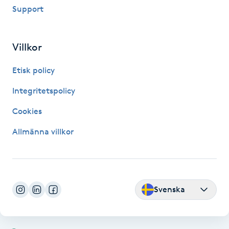
Support
Fransk manikyr
Fransrengöring
Villkor
Frekvensterapi
Etisk policy
Integritetspolicy
Friskvård
Cookies
Friskvårdsmassage
Allmänna villkor
Frisör
Funktionsanalys
Svenska
Färgning