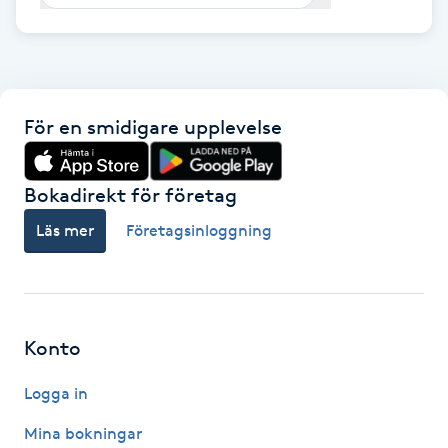
F
Face framing
För en smidigare upplevelse
Faceliftmassage
Fet hårbotten
Bokadirekt för företag
Läs mer
Företagsinloggning
Fettreducering
Fibromassage
Konto
Fillers
Logga in
Fotmassage
Mina bokningar