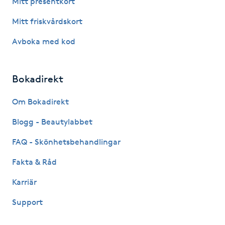
Mitt presentkort
Fotsvamp
Mitt friskvårdskort
Fotvård
Avboka med kod
Fransar
Bokadirekt
Fransborttagning
Om Bokadirekt
Blogg - Beautylabbet
Fransfärgning
FAQ - Skönhetsbehandlingar
Fransförlängning
Fakta & Råd
Fransförlängning Megavolym
Karriär
Support
Fransförlängning Volym