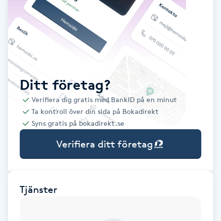
Babylights
Balayage
Bambumassage
Ditt företag?
Verifiera dig gratis med BankID på en minut
Barber
Ta kontroll över din sida på Bokadirekt
Syns gratis på bokadirekt.se
Barnklippning
Verifiera ditt företag
BIAB
Blowout
Tjänster
Bottenfärg