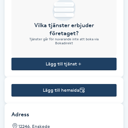
Brynformning
Vilka tjänster erbjuder
Brynfärgning
företaget?
Tjänster går för nuvarande inte att boka via
Brynplockning
Bokadirekt
Bröllopsuppsättning
Lägg till tjänst
C
Celluliter
Lägg till hemsida
Coachning
Color correction
Adress
12246, Enskede