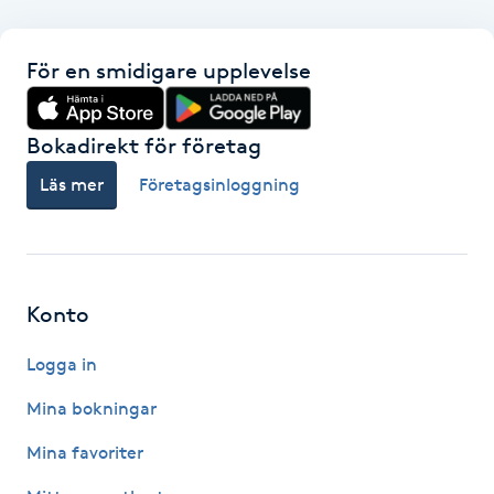
F
För en smidigare upplevelse
Face framing
Bokadirekt för företag
Faceliftmassage
Läs mer
Företagsinloggning
Fet hårbotten
Fettreducering
Konto
Fibromassage
Logga in
Fillers
Mina bokningar
Mina favoriter
Fotmassage