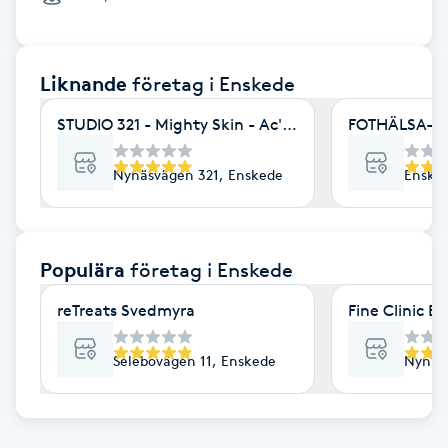
Cryoterapi
D
Liknande
företag
i Enskede
Damklippning
STUDIO 321 - Mighty Skin - Ac's - Minabehandlingar
FOTHÄLSA- Be
Dermapen
Nynäsvägen 321, Enskede
Enske
Diamantslipning
E
Populära
företag
i Enskede
Enzympeeling
reTreats Svedmyra
Fine Clinic E
Extensions
Selebovägen 11, Enskede
Nynäs
Extensions borttagning
Eyeliner-tatuering