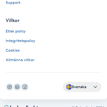
Support
Fransk manikyr
Fransrengöring
Villkor
Etisk policy
Frekvensterapi
Integritetspolicy
Friskvård
Cookies
Friskvårdsmassage
Allmänna villkor
Frisör
Funktionsanalys
Svenska
Färgning