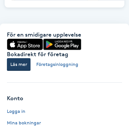
F
Face framing
För en smidigare upplevelse
Faceliftmassage
Bokadirekt för företag
Fet hårbotten
Läs mer
Företagsinloggning
Fettreducering
Fibromassage
Konto
Fillers
Logga in
Fotmassage
Mina bokningar