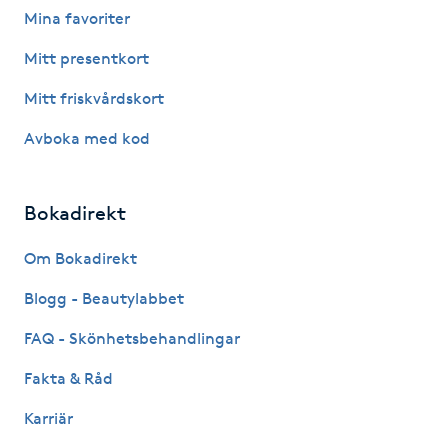
Mina favoriter
Fotsvamp
Mitt presentkort
Fotvård
Mitt friskvårdskort
Fransar
Avboka med kod
Fransborttagning
Bokadirekt
Fransfärgning
Om Bokadirekt
Blogg - Beautylabbet
Fransförlängning
FAQ - Skönhetsbehandlingar
Fransförlängning Megavolym
Fakta & Råd
Fransförlängning Volym
Karriär