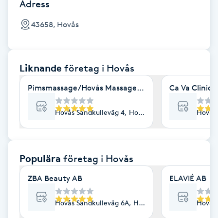
Cryoterapi
Adress
D
43658, Hovås
Damklippning
Liknande
företag
i Hovås
Dermapen
Pimsmassage/Hovås Massage AB
Ca Va Cliniq
Diamantslipning
E
Hovås Sandkulleväg 4, Hovås
Hovås 
Enzympeeling
Populära
företag
i Hovås
Extensions
ZBA Beauty AB
ELAVIÉ AB
Extensions borttagning
Hovås Sandkulleväg 6A, Hovås
Hovås 
Eyeliner-tatuering