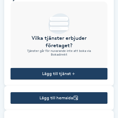
Brynformning
Brynfärgning
Vilka tjänster erbjuder
Brynplockning
företaget?
Tjänster går för nuvarande inte att boka via
Bröllopsuppsättning
Bokadirekt
C
Lägg till tjänst
Celluliter
Coachning
Lägg till hemsida
Color correction