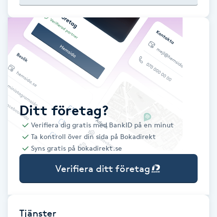
Babylights
Balayage
Bambumassage
Barber
Ditt företag?
Verifiera dig gratis med BankID på en minut
Barnklippning
Ta kontroll över din sida på Bokadirekt
Syns gratis på bokadirekt.se
BIAB
Verifiera ditt företag
Blowout
Bottenfärg
Tjänster