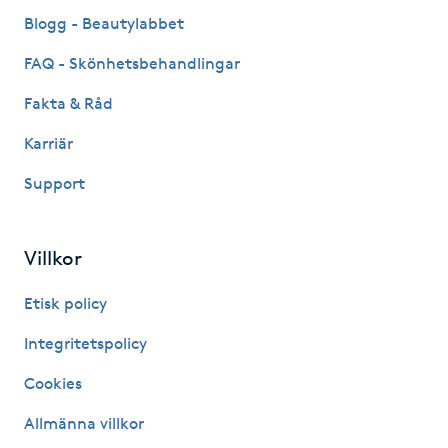
Fransk manikyr
Blogg - Beautylabbet
FAQ - Skönhetsbehandlingar
Fransrengöring
Fakta & Råd
Frekvensterapi
Karriär
Support
Friskvård
Friskvårdsmassage
Villkor
Frisör
Etisk policy
Integritetspolicy
Funktionsanalys
Cookies
Färgning
Allmänna villkor