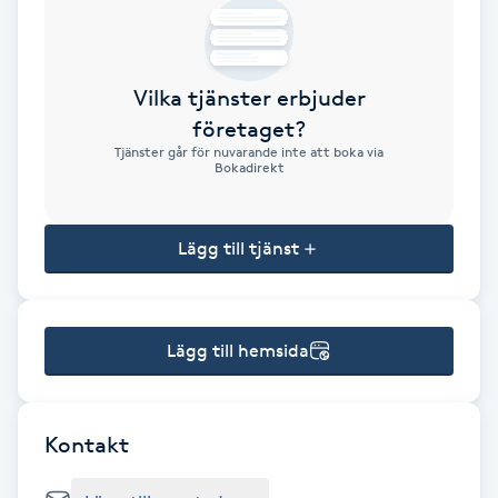
Brynformning
Vilka tjänster erbjuder
Brynfärgning
företaget?
Tjänster går för nuvarande inte att boka via
Brynplockning
Bokadirekt
Bröllopsuppsättning
Lägg till tjänst
C
Celluliter
Lägg till hemsida
Coachning
Color correction
Kontakt