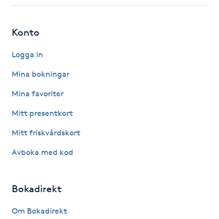
Fotsvamp
Konto
Fotvård
Logga in
Fransar
Mina bokningar
Fransborttagning
Mina favoriter
Mitt presentkort
Fransfärgning
Mitt friskvårdskort
Fransförlängning
Avboka med kod
Fransförlängning Megavolym
Bokadirekt
Fransförlängning Volym
Om Bokadirekt