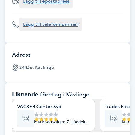
Cryoterapi
Lägg till epostadress
D
Lägg till telefonnummer
Damklippning
Dermapen
Adress
Diamantslipning
24436, Kävlinge
E
Enzympeeling
Liknande
företag
i Kävlinge
Extensions
VACKER Center Syd
Trudes Frisör
Extensions borttagning
Marknadsvägen 7, Löddeköpinge
Markn
Eyeliner-tatuering