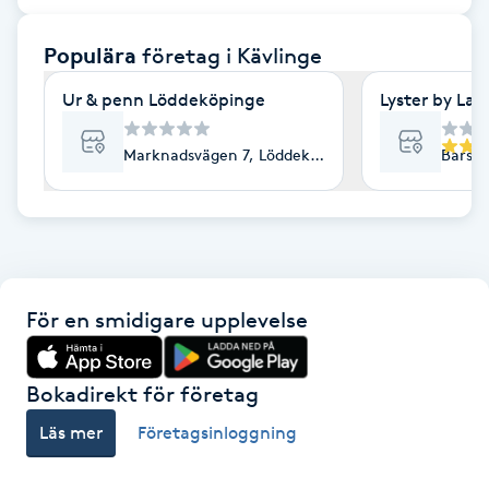
F
Populära
företag
i Kävlinge
Face framing
Ur & penn Löddeköpinge
Lyster by Lan
Faceliftmassage
Marknadsvägen 7, Löddeköpinge
Barse
Fet hårbotten
Fettreducering
För en smidigare upplevelse
Fibromassage
Fillers
Bokadirekt för företag
Läs mer
Företagsinloggning
Fotmassage