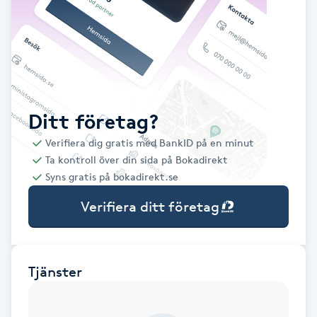
Babylights
Balayage
Bambumassage
Ditt företag?
Verifiera dig gratis med BankID på en minut
Barber
Ta kontroll över din sida på Bokadirekt
Syns gratis på bokadirekt.se
Barnklippning
Verifiera ditt företag
BIAB
Blowout
Tjänster
Bottenfärg