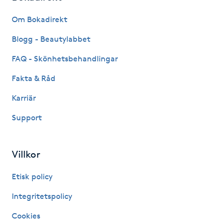
Fransk manikyr
Om Bokadirekt
Fransrengöring
Blogg - Beautylabbet
FAQ - Skönhetsbehandlingar
Frekvensterapi
Fakta & Råd
Friskvård
Karriär
Support
Friskvårdsmassage
Frisör
Villkor
Funktionsanalys
Etisk policy
Integritetspolicy
Färgning
Cookies