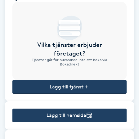
Brynformning
Brynfärgning
Vilka tjänster erbjuder
Brynplockning
företaget?
Tjänster går för nuvarande inte att boka via
Bröllopsuppsättning
Bokadirekt
C
Lägg till tjänst
Celluliter
Coachning
Lägg till hemsida
Color correction