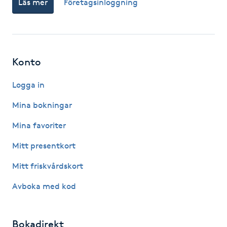
Läs mer
Företagsinloggning
Fotsvamp
Fotvård
Konto
Fransar
Logga in
Fransborttagning
Mina bokningar
Fransfärgning
Mina favoriter
Mitt presentkort
Fransförlängning
Mitt friskvårdskort
Fransförlängning Megavolym
Avboka med kod
Fransförlängning Volym
Bokadirekt