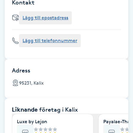
Cryoterapi
Kontakt
D
Lägg till epostadress
Damklippning
Lägg till telefonnummer
Dermapen
Diamantslipning
E
Adress
Enzympeeling
95231, Kalix
Extensions
Liknande
företag
i Kalix
Extensions borttagning
Luxe by Lejon
Payalae-Thai
Eyeliner-tatuering