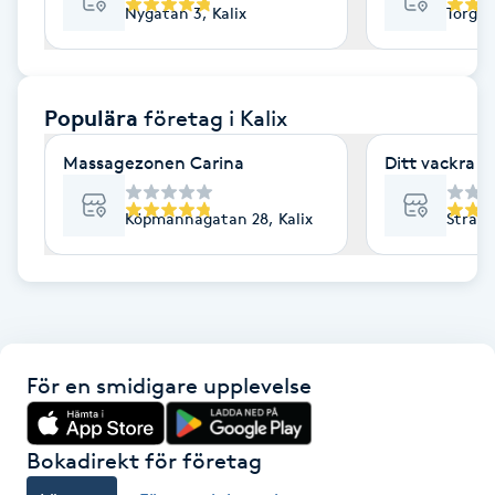
Nygatan 3, Kalix
Torgga
F
Face framing
Populära
företag
i Kalix
Faceliftmassage
Massagezonen Carina
Ditt vackra j
Fet hårbotten
Köpmannagatan 28, Kalix
Strand
Fettreducering
Fibromassage
För en smidigare upplevelse
Fillers
Fotmassage
Bokadirekt för företag