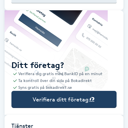
Babylights
Balayage
Bambumassage
Barber
Ditt företag?
Verifiera dig gratis med BankID på en minut
Barnklippning
Ta kontroll över din sida på Bokadirekt
Syns gratis på bokadirekt.se
BIAB
Verifiera ditt företag
Blowout
Bottenfärg
Tjänster