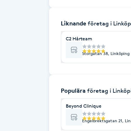
Brynformning
Liknande
företag
i Linkö
Brynfärgning
C2 Hårteam
Brynplockning
Storgatan 38, Linköping
Bröllopsuppsättning
C
Celluliter
Populära
företag
i Linköp
Coachning
Beyond Clinique
Color correction
Engelbrektsgatan 21, Li