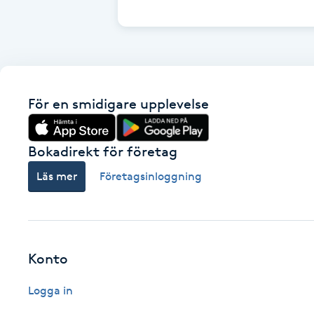
Cryoterapi
D
Damklippning
För en smidigare upplevelse
Dermapen
Diamantslipning
Bokadirekt för företag
E
Läs mer
Företagsinloggning
Enzympeeling
Extensions
Konto
Extensions borttagning
Logga in