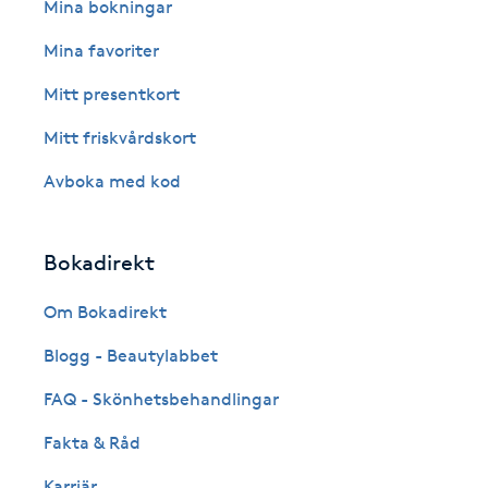
Eyeliner-tatuering
Mina bokningar
F
Mina favoriter
Face framing
Mitt presentkort
Mitt friskvårdskort
Faceliftmassage
Avboka med kod
Fet hårbotten
Bokadirekt
Fettreducering
Om Bokadirekt
Fibromassage
Blogg - Beautylabbet
Fillers
FAQ - Skönhetsbehandlingar
Fakta & Råd
Fotmassage
Karriär