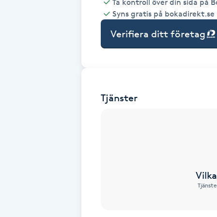
Ta kontroll över din sida på 
Syns gratis på bokadirekt.se
Babylights
Verifiera ditt företag
Balayage
Bambumassage
Tjänster
Barber
Barnklippning
BIAB
Vilk
Blowout
Tjänste
Bottenfärg