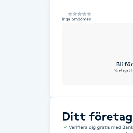
Alternativmedicin
Inga omdömen
Andningsmassage
Ansiktslyft utan kirurgi
Aromamassage
Bli f
Företaget h
Ashtanga Yoga
Ayurveda
Ayurvedisk Massage
Ditt företag
Ansiktsbehandling djuprengörande
Verifiera dig gratis med Ban
B