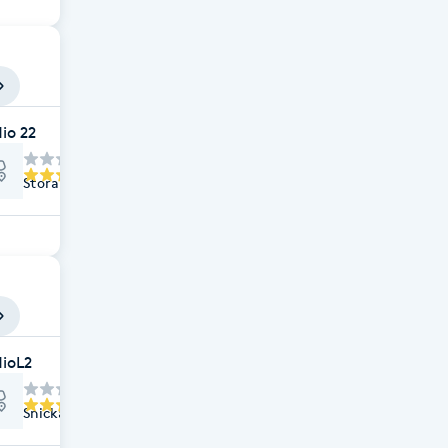
io 22
Stora Torget 1, Linköping
ioL2
Snickaregatan 30, Linköping