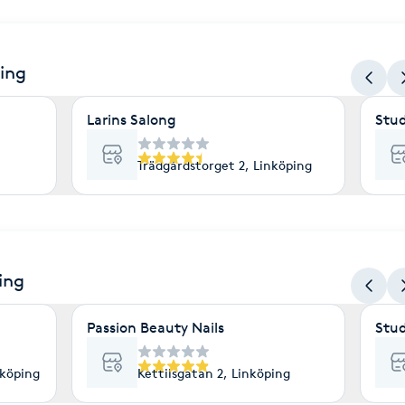
ping
Larins Salong
Stud
Trädgårdstorget 2, Linköping
ing
Passion Beauty Nails
Stud
nköping
Kettilsgatan 2, Linköping