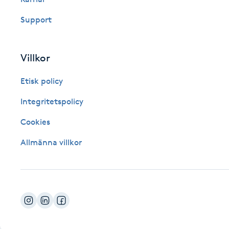
Fotsvamp
Support
Fotvård
Villkor
Fransar
Etisk policy
Fransborttagning
Integritetspolicy
Cookies
Fransfärgning
Allmänna villkor
Fransförlängning
Fransförlängning Megavolym
Fransförlängning Volym