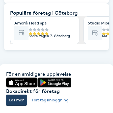
F
Populära
företag
i Göteborg
Face framing
Amoriè Head spa
Studio Mione 
Faceliftmassage
Södra Vägen 7, Göteborg
Karl G
Fet hårbotten
Fettreducering
För en smidigare upplevelse
Fibromassage
Fillers
Bokadirekt för företag
Läs mer
Företagsinloggning
Fotmassage