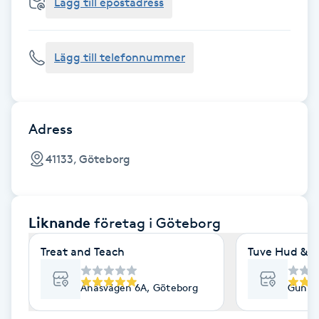
Cryoterapi
Lägg till epostadress
D
Lägg till telefonnummer
Damklippning
Dermapen
Adress
Diamantslipning
41133, Göteborg
E
Enzympeeling
Liknande
företag
i Göteborg
Extensions
Treat and Teach
Tuve Hud & H
Extensions borttagning
Ånäsvägen 6A, Göteborg
Gunne
Eyeliner-tatuering