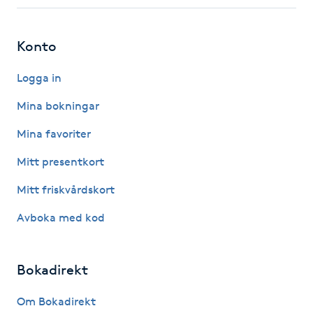
Fotsvamp
Konto
Fotvård
Logga in
Fransar
Mina bokningar
Fransborttagning
Mina favoriter
Mitt presentkort
Fransfärgning
Mitt friskvårdskort
Fransförlängning
Avboka med kod
Fransförlängning Megavolym
Bokadirekt
Fransförlängning Volym
Om Bokadirekt