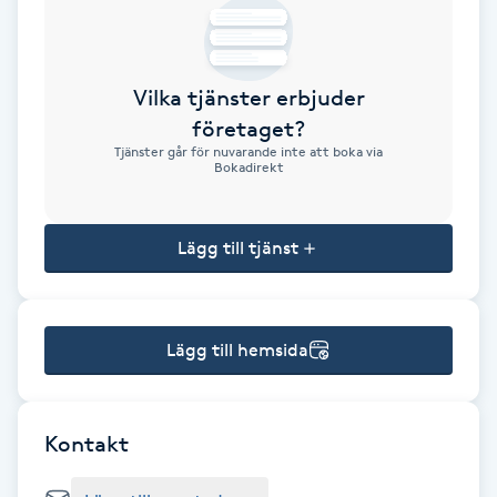
Brynformning
Vilka tjänster erbjuder
Brynfärgning
företaget?
Tjänster går för nuvarande inte att boka via
Brynplockning
Bokadirekt
Bröllopsuppsättning
Lägg till tjänst
C
Celluliter
Lägg till hemsida
Coachning
Color correction
Kontakt