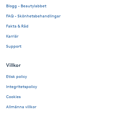
Fransk manikyr
Blogg - Beautylabbet
FAQ - Skönhetsbehandlingar
Fransrengöring
Fakta & Råd
Frekvensterapi
Karriär
Support
Friskvård
Friskvårdsmassage
Villkor
Frisör
Etisk policy
Integritetspolicy
Funktionsanalys
Cookies
Färgning
Allmänna villkor