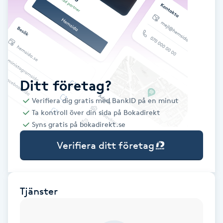
Babylights
Balayage
Bambumassage
Ditt företag?
Verifiera dig gratis med BankID på en minut
Barber
Ta kontroll över din sida på Bokadirekt
Syns gratis på bokadirekt.se
Barnklippning
Verifiera ditt företag
BIAB
Blowout
Tjänster
Bottenfärg