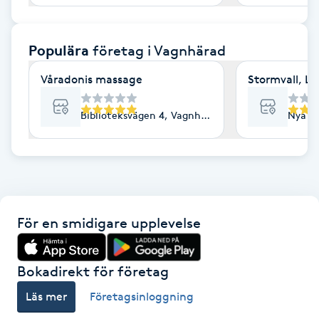
F
Populära
företag
i Vagnhärad
Face framing
Våradonis massage
Stormvall, L
Faceliftmassage
Biblioteksvägen 4, Vagnhärad
Nya In
Fet hårbotten
Fettreducering
Fibromassage
För en smidigare upplevelse
Fillers
Bokadirekt för företag
Fotmassage
Läs mer
Företagsinloggning