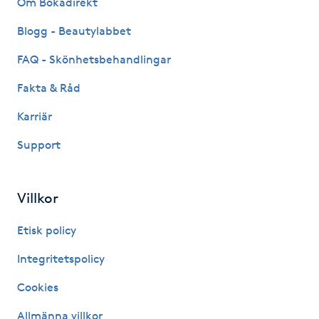
Om Bokadirekt
Fransk manikyr
Blogg - Beautylabbet
Fransrengöring
FAQ - Skönhetsbehandlingar
Fakta & Råd
Frekvensterapi
Karriär
Friskvård
Support
Friskvårdsmassage
Villkor
Frisör
Etisk policy
Funktionsanalys
Integritetspolicy
Cookies
Färgning
Allmänna villkor