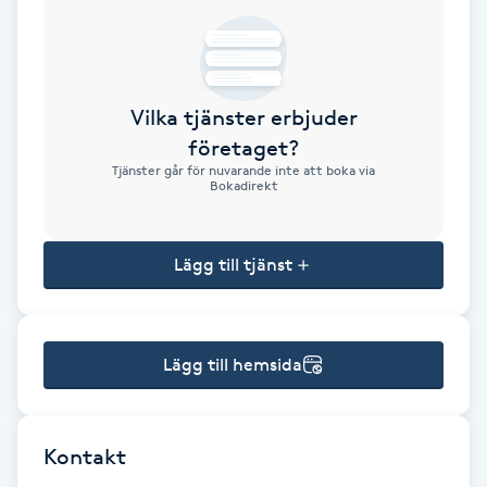
Brynformning
Brynfärgning
Vilka tjänster erbjuder
företaget?
Brynplockning
Tjänster går för nuvarande inte att boka via
Bokadirekt
Bröllopsuppsättning
C
Lägg till tjänst
Celluliter
Lägg till hemsida
Coachning
Color correction
Kontakt