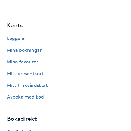
Fotsvamp
Fotvård
Konto
Fransar
Logga in
Mina bokningar
Fransborttagning
Mina favoriter
Fransfärgning
Mitt presentkort
Mitt friskvårdskort
Fransförlängning
Avboka med kod
Fransförlängning Megavolym
Bokadirekt
Fransförlängning Volym