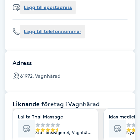
Cryoterapi
Lägg till epostadress
D
Damklippning
Lägg till telefonnummer
Dermapen
Diamantslipning
Adress
E
61972, Vagnhärad
Enzympeeling
Liknande
företag
i Vagnhärad
Extensions
Lalita Thai Massage
Idas medicins
Extensions borttagning
Stationsvägen 4, Vagnhärad
Nya In
Eyeliner-tatuering