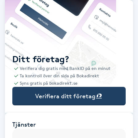
Babylights
Balayage
Bambumassage
Ditt företag?
Barber
Verifiera dig gratis med BankID på en minut
Ta kontroll över din sida på Bokadirekt
Barnklippning
Syns gratis på bokadirekt.se
Verifiera ditt företag
BIAB
Blowout
Tjänster
Bottenfärg